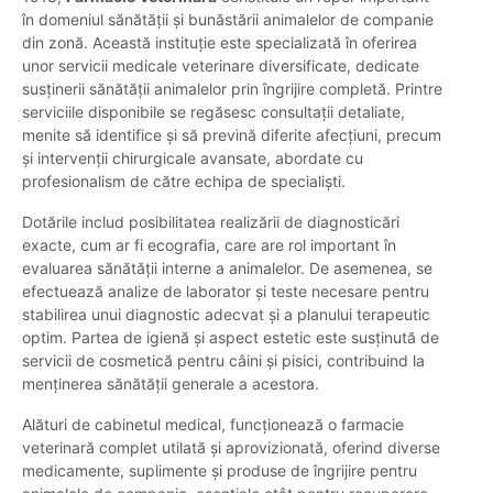
în domeniul sănătății și bunăstării animalelor de companie
din zonă. Această instituție este specializată în oferirea
unor servicii medicale veterinare diversificate, dedicate
susținerii sănătății animalelor prin îngrijire completă. Printre
serviciile disponibile se regăsesc consultații detaliate,
menite să identifice și să prevină diferite afecțiuni, precum
și intervenții chirurgicale avansate, abordate cu
profesionalism de către echipa de specialiști.
Dotările includ posibilitatea realizării de diagnosticări
exacte, cum ar fi ecografia, care are rol important în
evaluarea sănătății interne a animalelor. De asemenea, se
efectuează analize de laborator şi teste necesare pentru
stabilirea unui diagnostic adecvat și a planului terapeutic
optim. Partea de igienă și aspect estetic este susținută de
servicii de cosmetică pentru câini și pisici, contribuind la
menținerea sănătății generale a acestora.
Alături de cabinetul medical, funcționează o farmacie
veterinară complet utilată și aprovizionată, oferind diverse
medicamente, suplimente și produse de îngrijire pentru