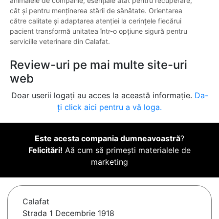
animalele de companie, esențiale atât pentru recuperare,
cât și pentru menținerea stării de sănătate. Orientarea
către calitate și adaptarea atenției la cerințele fiecărui
pacient transformă unitatea într-o opțiune sigură pentru
serviciile veterinare din Calafat.
Review-uri pe mai multe site-uri
web
Doar userii logați au acces la această informație.
Da-
ți click aici pentru a vă loga.
Este acesta compania dumneavoastră
?
Felicitări!
Aă cum să primești materialele de
marketing
Calafat
Strada 1 Decembrie 1918