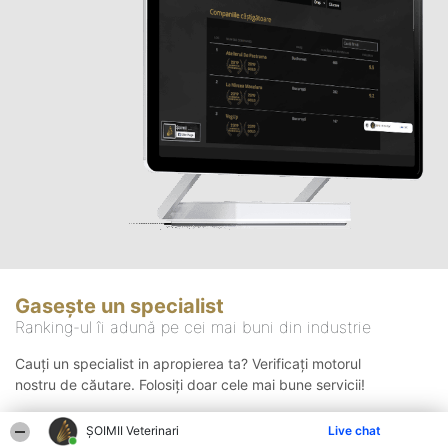
Gasește un specialist
Ranking-ul îi adună pe cei mai buni din industrie
Cauți un specialist in apropierea ta? Verificați motorul
nostru de căutare. Folosiți doar cele mai bune servicii!
ȘOIMII Veterinari
Live chat