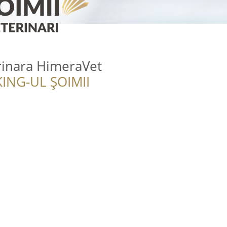
rinara HimeraVet
ING-UL ȘOIMII