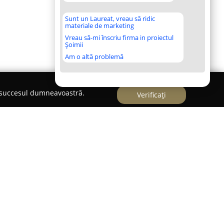
Sunt un Laureat, vreau să ridic
materiale de marketing
Vreau să-mi înscriu firma in proiectul
Șoimii
Am o altă problemă
e succesul dumneavoastră.
Verificați
a HimeraVet
et
reprezintă un punct de referință pentru
lor de companie în Brăila, construindu-și
de pentru proprietarii de animale. Compania a