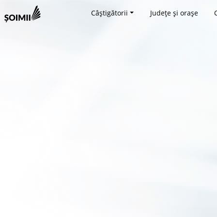
Câștigătorii
Județe și orașe