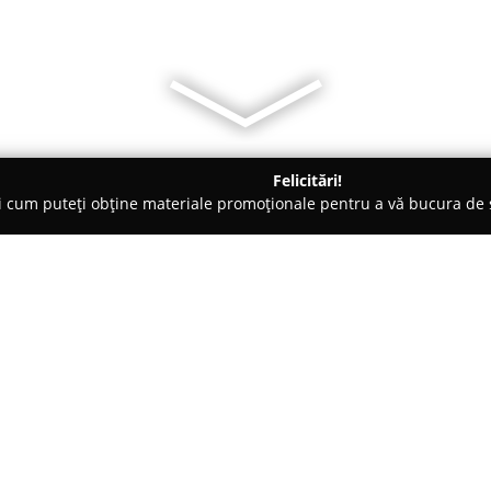
Felicitări!
ți cum puteți obține materiale promoționale pentru a vă bucura d
eterinare, Stomatologie Veterinară - Brăila
Farmacie Veterinar
Despre companie:
Farmacia Veterinară HimeraV
îngrijirea și sănătatea animale
reputația ca partener de nădej