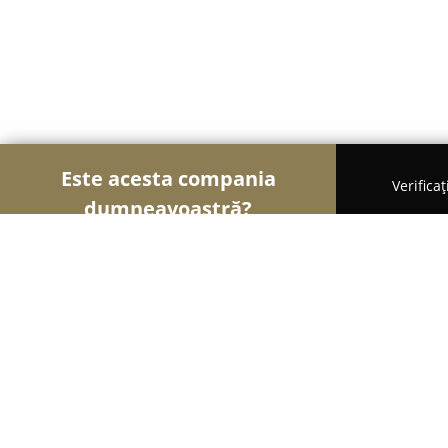
Este acesta compania
Verifica
dumneavoastră?
Șoimii Veterinari
Cabinete Veterinare, Farmacii V
Farmacie Veterinara HimeraVet