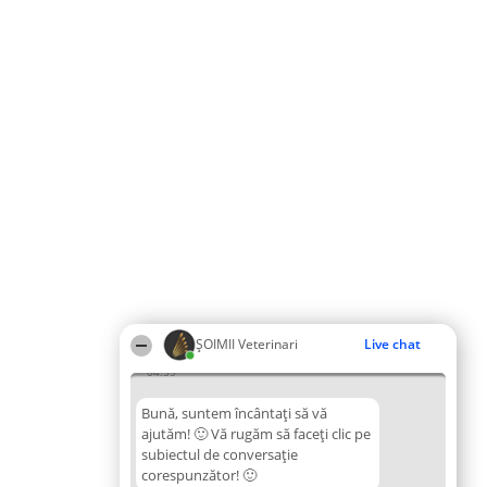
ȘOIMII Veterinari
Live chat
04:59
Bună, suntem încântați să vă
ajutăm! 🙂 Vă rugăm să faceți clic pe
subiectul de conversație
corespunzător! 🙂