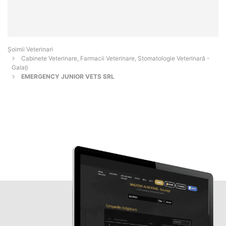
Șoimii Veterinari
Cabinete Veterinare, Farmacii Veterinare, Stomatologie Veterinară -
Galaţi
EMERGENCY JUNIOR VETS SRL