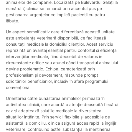
animalelor de companie. Localizată pe Bulevardul Galați la
numărul 7, clinica se remarcă prin accentul pus pe
gestionarea urgențelor ce implică pacienții cu patru
lăbuțe.
Un aspect semnificativ care diferențiază această unitate
este ambulanța veterinară disponibilă, ce facilitează
consultații medicale la domiciliul clienților. Acest serviciu
reprezintă un avantaj esențial pentru confortul și eficiența
intervențiilor medicale, fiind deosebit de valoros în
circumstanțe critice sau atunci când transportul animalului
devine problematic. Echipa, caracterizată prin
profesionalism și devotament, răspunde prompt
solicitărilor beneficiarilor, inclusiv în afara programului
convențional.
Orientarea către bunăstarea animalelor primează în
activitatea clinicii, care acordă o atenție deosebită fiecărui
caz și adaptează soluțiile medicale la diversitatea
situațiilor întâlnite. Prin servicii flexibile și accesibile de
asistență la domiciliu, clinica asigură acces rapid la îngrijiri
veterinare, contribuind astfel substanțial la menținerea