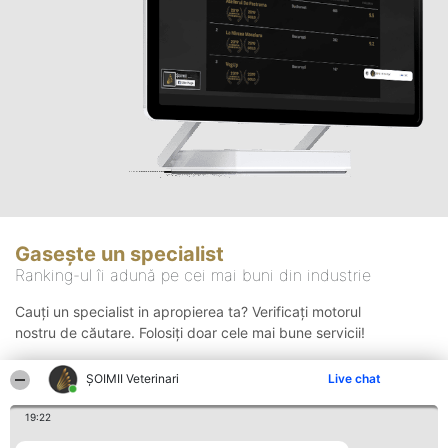
Gasește un specialist
Ranking-ul îi adună pe cei mai buni din industrie
Cauți un specialist in apropierea ta? Verificați motorul
nostru de căutare. Folosiți doar cele mai bune servicii!
ȘOIMII Veterinari
Live chat
Căutare
19:22