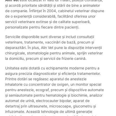
și acordă prioritate sănătății și stării de bine a animalelor
de companie. Înființat în 2004, cabinetul veterinar dispune
de o experiență considerabilă, facilitând oferirea unor
servicii veterinare extinse și de calitate superioară,
personalizate pentru fiecare dintre pacienți.
Serviciile disponibile sunt diverse și includ consultații
veterinare, tratamente, vaccinări de bază, precum și
deparazitări. În plus, Alin Vet pune la dispoziție intervenții
chirurgicale, stomatologie pentru animale, sprijin veterinar
la domiciliu, precum și servicii de frizerie canină.
Unitatea este dotată cu echipamente moderne pentru a
asigura precizia diagnosticelor și eficiența tratamentelor.
Printre dotări se regăsesc aparatul de anestezie
inhalatorie cu concentrator de oxigen, un monitor special
pentru anestezie, ecograf, precum și dispozitive automate
și semiautomate pentru hematologie și biochimie, analizor
automat de urină, electrocauter bipolar, aparat de
detartraj prin ultrasunete, microscoape, glucometru și
infuzomate. Această tehnologie de ultimă generație