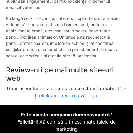
subliniază angajamentul pentru excelență în domeniul
medical veterinar.
Pe lângă serviciile clinice, cabinetul cuprinde și o farmacie
veterinară, dar și un pet shop bine echipat, unde pot fi
achiziționate hrană, accesorii sau produse importante
pentru îngrijirea animalelor. Unitatea este recunoscută
pentru profesionalism, implicarea echipei și eficacitatea
soluțiilor propuse, remarcându-se prin standardul ridicat al
serviciilor medicale și atenția oferită pacienților.
Review-uri pe mai multe site-uri
web
Doar userii logați au acces la această informație.
Da-
ți click aici pentru a vă loga.
Este acesta compania dumneavoastră
?
Felicitări!
Aă cum să primești materialele de
marketing