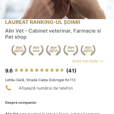
LAUREAT RANKING-UL ȘOIMII
Alin Vet - Cabinet veterinar, Farmacie si
Pet shop
Arată mai multe >>
9.6
(41)
Lehliu-Gară, Strada Calea Dobrogei Nr.113
Afișează numărul de telefon
Despre companie:
Alin Vet
este localizat în Valu lui Traian, județul Constanța,