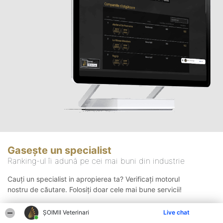
Gasește un specialist
Ranking-ul îi adună pe cei mai buni din industrie
Cauți un specialist in apropierea ta? Verificați motorul
nostru de căutare. Folosiți doar cele mai bune servicii!
ȘOIMII Veterinari
Live chat
Căutare