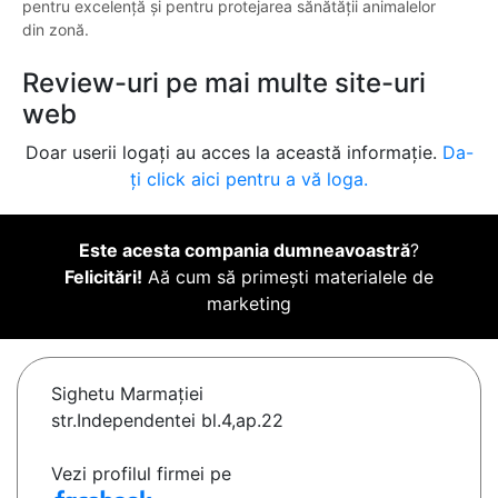
pentru excelență și pentru protejarea sănătății animalelor
din zonă.
Review-uri pe mai multe site-uri
web
Doar userii logați au acces la această informație.
Da-
ți click aici pentru a vă loga.
Este acesta compania dumneavoastră
?
Felicitări!
Aă cum să primești materialele de
marketing
Sighetu Marmaţiei
str.Independentei bl.4,ap.22
Vezi profilul firmei pe