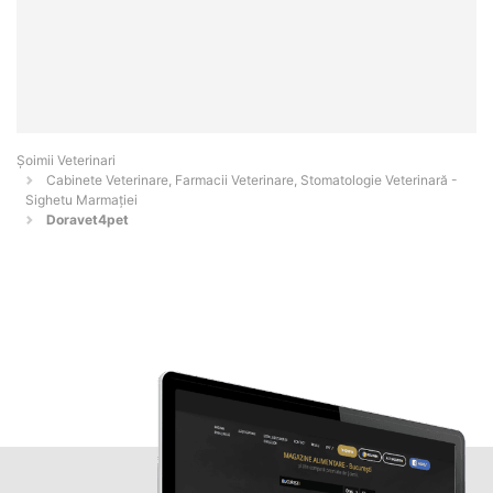
Șoimii Veterinari
Cabinete Veterinare, Farmacii Veterinare, Stomatologie Veterinară -
Sighetu Marmaţiei
Doravet4pet