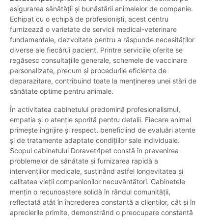
asigurarea sănătății și bunăstării animalelor de companie.
Echipat cu o echipă de profesioniști, acest centru
furnizează o varietate de servicii medical-veterinare
fundamentale, dezvoltate pentru a răspunde necesităților
diverse ale fiecărui pacient. Printre serviciile oferite se
regăsesc consultațiile generale, schemele de vaccinare
personalizate, precum și procedurile eficiente de
deparazitare, contribuind toate la menținerea unei stări de
sănătate optime pentru animale.
În activitatea cabinetului predomină profesionalismul,
empatia și o atenție sporită pentru detalii. Fiecare animal
primește îngrijire și respect, beneficiind de evaluări atente
și de tratamente adaptate condițiilor sale individuale.
Scopul cabinetului Doravet4pet constă în prevenirea
problemelor de sănătate și furnizarea rapidă a
intervențiilor medicale, susținând astfel longevitatea și
calitatea vieții companionilor necuvântători. Cabinetele
mențin o recunoaștere solidă în rândul comunității,
reflectată atât în încrederea constantă a clienților, cât și în
aprecierile primite, demonstrând o preocupare constantă