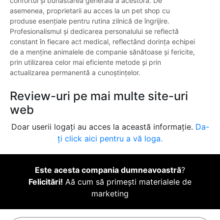
confortul și bunăstarea generală a acestora. De
asemenea, proprietarii au acces la un pet shop cu
produse esențiale pentru rutina zilnică de îngrijire.
Profesionalismul și dedicarea personalului se reflectă
constant în fiecare act medical, reflectând dorința echipei
de a menține animalele de companie sănătoase și fericite,
prin utilizarea celor mai eficiente metode și prin
actualizarea permanentă a cunoștințelor.
Review-uri pe mai multe site-uri
web
Doar userii logați au acces la această informație.
Da-
ți click aici pentru a vă loga.
Este acesta compania dumneavoastră
?
Felicitări!
Aă cum să primești materialele de
marketing