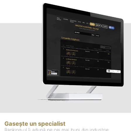
Gasește un specialist
Ranking-ul îi adună pe cei mai buni din industrie