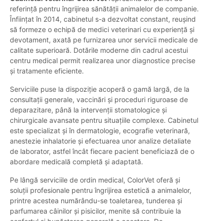
referință pentru îngrijirea sănătății animalelor de companie.
Înființat în 2014, cabinetul s-a dezvoltat constant, reușind
să formeze o echipă de medici veterinari cu experiență și
devotament, axată pe furnizarea unor servicii medicale de
calitate superioară. Dotările moderne din cadrul acestui
centru medical permit realizarea unor diagnostice precise
și tratamente eficiente.
Serviciile puse la dispoziție acoperă o gamă largă, de la
consultații generale, vaccinări și proceduri riguroase de
deparazitare, până la intervenții stomatologice și
chirurgicale avansate pentru situațiile complexe. Cabinetul
este specializat și în dermatologie, ecografie veterinară,
anestezie inhalatorie și efectuarea unor analize detaliate
de laborator, astfel încât fiecare pacient beneficiază de o
abordare medicală completă și adaptată.
Pe lângă serviciile de ordin medical, ColorVet oferă și
soluții profesionale pentru îngrijirea estetică a animalelor,
printre acestea numărându-se toaletarea, tunderea și
parfumarea câinilor și pisicilor, menite să contribuie la