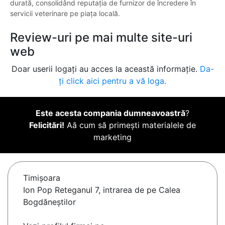
durată, consolidând reputația de furnizor de încredere în
servicii veterinare pe piața locală.
Review-uri pe mai multe site-uri
web
Doar userii logați au acces la această informație.
Da-
ți click aici pentru a vă loga.
Este acesta compania dumneavoastră
?
Felicitări!
Aă cum să primești materialele de
marketing
Timişoara
Ion Pop Reteganul 7, intrarea de pe Calea
Bogdăneștilor