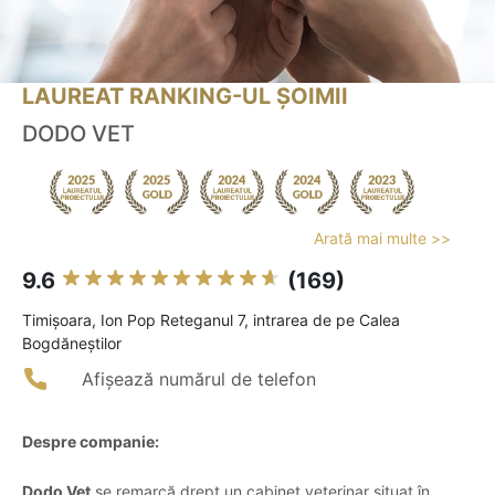
LAUREAT RANKING-UL ȘOIMII
DODO VET
Arată mai multe >>
9.6
(169)
Timişoara, Ion Pop Reteganul 7, intrarea de pe Calea
Bogdăneștilor
Afișează numărul de telefon
Despre companie:
Dodo Vet
se remarcă drept un cabinet veterinar situat în