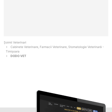
Șoimii Veterinari
Cabinete Veterinare, Farmacii Veterinare, Stomatologie Veterinară -
Timişoara
DODO VET