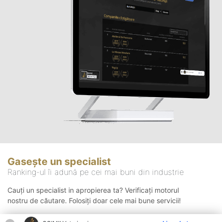
Gasește un specialist
Ranking-ul îi adună pe cei mai buni din industrie
Cauți un specialist in apropierea ta? Verificați motorul
nostru de căutare. Folosiți doar cele mai bune servicii!