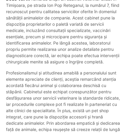
Timișoara, pe strada Ion Pop Reteganul, la numărul 7, fiind
recunoscut pentru calitatea serviciilor oferite în domeniul
sănătății animalelor de companie. Acest cabinet pune la
dispoziția proprietarilor o paletă variată de servicii
medicale, incluzând consultații specializate, vaccinări
esențiale, precum și microcipare pentru siguranța și
identificarea animalelor. Pe lângă acestea, laboratorul
propriu permite realizarea unor analize detaliate pentru
diagnosticare corectă, iar echipa poate efectua intervenții
chirurgicale menite să asigure o îngrijire completă.
Profesionalismul și atitudinea amabilă a personalului sunt
elemente apreciate de clienți, aceștia remarcând atenția
acordată fiecărui animal și colaborarea deschisă cu
stăpânii. Cabinetul este echipat corespunzător pentru
desfășurarea unor servicii veterinare la standarde ridicate,
iar procedurile complexe pot fi realizate în parteneriat cu
alte clinici de specialitate. În plus, există un pet shop
integrat, care pune la dispoziție accesorii și hrană
dedicate animalelor. Prin abordarea empatică și dedicarea
față de animale, echipa reușește să creeze relații de lungă