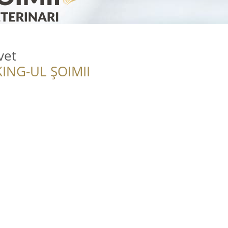
vet
ING-UL ȘOIMII