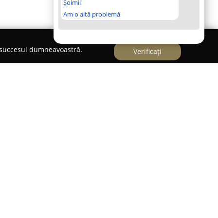
Șoimii
Am o altă problemă
e succesul dumneavoastră.
Verificați
iul veterinar,
Vivorum Farm Vet
pune la
ile și produse calitative pentru menținerea
radului. Compania se concentrează pe asigurarea
tât consultanță detaliată, cât și o selecție
nare.
ă în 17 ani de activitate în distribuția