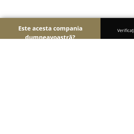
Este acesta compania
Verifica
dumneavoastră?
Șoimii Veterinari
Cabinete Veterinare, Farmacii 
Vivorum farm vet
9.2
(25)