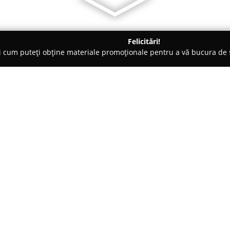
Felicitări!
ți cum puteți obține materiale promoționale pentru a vă bucura d
Veterinare, Stomatologie Veterinară - Arad
Vivorum farm vet
Despre companie:
Cu o expertiză solidă în domen
dispoziție servicii indispensab
sănătății animalelor în zona A
bunăstării animalelor, oferind a
Arată mai multe >>
diversificată de produse veteri
Experiența îndelungată acumulat