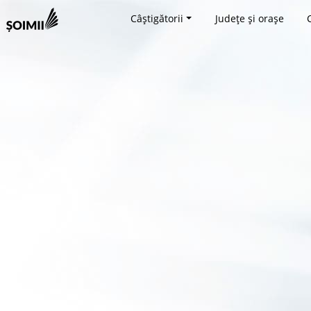
Câștigătorii
Județe și orașe