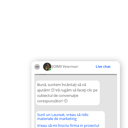
ȘOIMII Veterinari
Live chat
18:56
Bună, suntem încântați să vă
ajutăm! 🙂 Vă rugăm să faceți clic pe
subiectul de conversație
corespunzător! 🙂
Sunt un Laureat, vreau să ridic
materiale de marketing
Vreau să-mi înscriu firma in proiectul