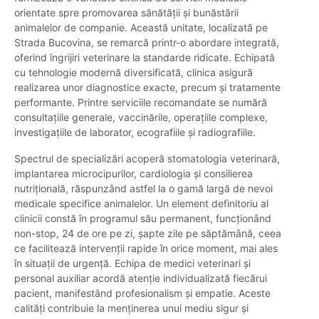
orientate spre promovarea sănătății și bunăstării
animalelor de companie. Această unitate, localizată pe
Strada Bucovina, se remarcă printr-o abordare integrată,
oferind îngrijiri veterinare la standarde ridicate. Echipată
cu tehnologie modernă diversificată, clinica asigură
realizarea unor diagnostice exacte, precum și tratamente
performante. Printre serviciile recomandate se numără
consultațiile generale, vaccinările, operațiile complexe,
investigațiile de laborator, ecografiile și radiografiile.
Spectrul de specializări acoperă stomatologia veterinară,
implantarea microcipurilor, cardiologia și consilierea
nutrițională, răspunzând astfel la o gamă largă de nevoi
medicale specifice animalelor. Un element definitoriu al
clinicii constă în programul său permanent, funcționând
non-stop, 24 de ore pe zi, șapte zile pe săptămână, ceea
ce facilitează intervenții rapide în orice moment, mai ales
în situații de urgență. Echipa de medici veterinari și
personal auxiliar acordă atenție individualizată fiecărui
pacient, manifestând profesionalism și empatie. Aceste
calități contribuie la menținerea unui mediu sigur și