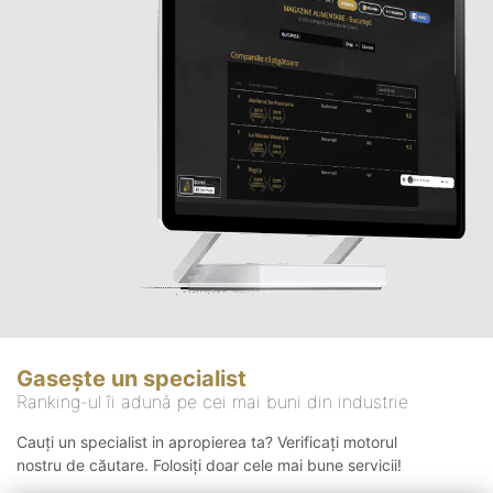
Gasește un specialist
Ranking-ul îi adună pe cei mai buni din industrie
Cauți un specialist in apropierea ta? Verificați motorul
nostru de căutare. Folosiți doar cele mai bune servicii!