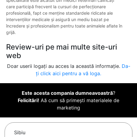
specialitate este alcătuit din medici veterinari calificați
care participă frecvent la cursuri de perfecționare
profesională, fapt ce menține standardele ridicate ale
intervențiilor medicale și asigură un mediu bazat pe
încredere și profesionalism pentru toate animalele aflate în
grijă.
Review-uri pe mai multe site-uri
web
Doar userii logați au acces la această informație.
Da-
ți click aici pentru a vă loga.
Este acesta compania dumneavoastră
?
Felicitări!
Aă cum să primești materialele de
marketing
Sibiu