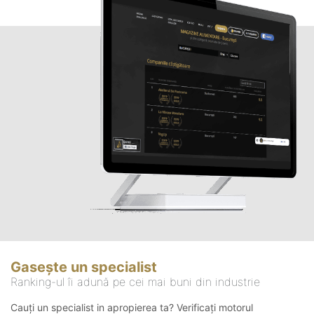
Gasește un specialist
Ranking-ul îi adună pe cei mai buni din industrie
Cauți un specialist in apropierea ta? Verificați motorul