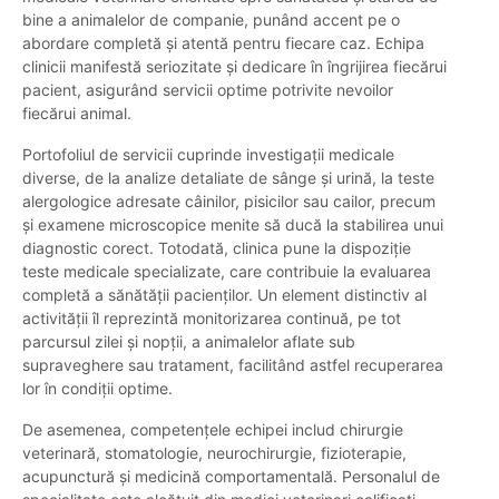
bine a animalelor de companie, punând accent pe o
abordare completă și atentă pentru fiecare caz. Echipa
clinicii manifestă seriozitate și dedicare în îngrijirea fiecărui
pacient, asigurând servicii optime potrivite nevoilor
fiecărui animal.
Portofoliul de servicii cuprinde investigații medicale
diverse, de la analize detaliate de sânge și urină, la teste
alergologice adresate câinilor, pisicilor sau cailor, precum
și examene microscopice menite să ducă la stabilirea unui
diagnostic corect. Totodată, clinica pune la dispoziție
teste medicale specializate, care contribuie la evaluarea
completă a sănătății pacienților. Un element distinctiv al
activității îl reprezintă monitorizarea continuă, pe tot
parcursul zilei și nopții, a animalelor aflate sub
supraveghere sau tratament, facilitând astfel recuperarea
lor în condiții optime.
De asemenea, competențele echipei includ chirurgie
veterinară, stomatologie, neurochirurgie, fizioterapie,
acupunctură și medicină comportamentală. Personalul de