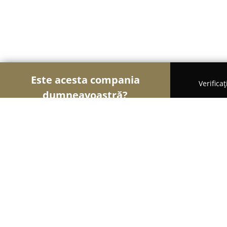
Este acesta compania
Verifica
dumneavoastră?
Șoimii Veterinari
Cabinete Veterinare, Farmacii V
Zen Vet