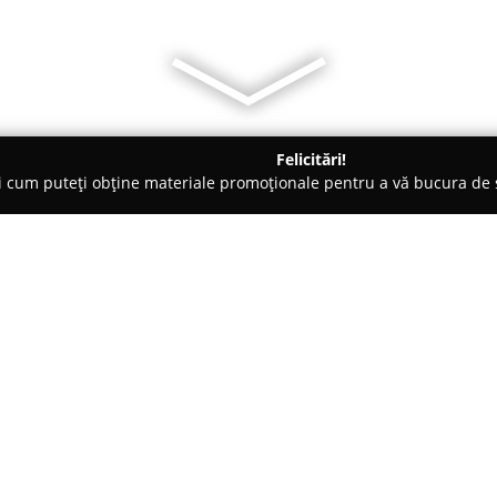
Felicitări!
ți cum puteți obține materiale promoționale pentru a vă bucura d
eterinare, Stomatologie Veterinară - Iaşi
Zen Vet
Despre companie:
Cabinetul medical veterinar
Ze
de a furniza servicii medicale
animalelor de companie și pe li
include medici veterinari cu p
Arată mai multe >>