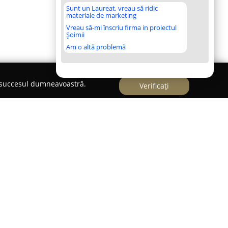
Sunt un Laureat, vreau să ridic
materiale de marketing
Vreau să-mi înscriu firma in proiectul
Șoimii
Am o altă problemă
e succesul dumneavoastră.
Verificați
n Vet
din Iași se remarcă prin angajamentul său
 veterinare integrate, punând accent pe sănătatea
niștea stăpânilor acestora. Personalul clinicii
este 12 ani de expertiză în domeniu, ceea ce