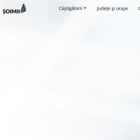
Câștigătorii
Județe și orașe