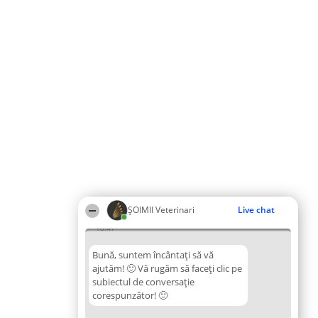
ȘOIMII Veterinari
Live chat
18:47
Bună, suntem încântați să vă
ajutăm! 🙂 Vă rugăm să faceți clic pe
subiectul de conversație
corespunzător! 🙂