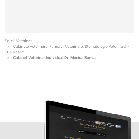
Șoimii Veterinari
Cabinete Veterinare, Farmacii Veterinare, Stomatologie Veterinară -
Baia Mare
Cabinet Veterinar Individual Dr. Monica Benea