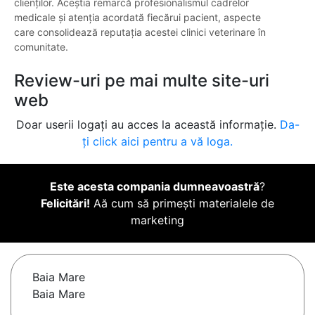
clienților. Aceștia remarcă profesionalismul cadrelor
medicale și atenția acordată fiecărui pacient, aspecte
care consolidează reputația acestei clinici veterinare în
comunitate.
Review-uri pe mai multe site-uri
web
Doar userii logați au acces la această informație.
Da-
ți click aici pentru a vă loga.
Este acesta compania dumneavoastră
?
Felicitări!
Aă cum să primești materialele de
marketing
Baia Mare
Baia Mare