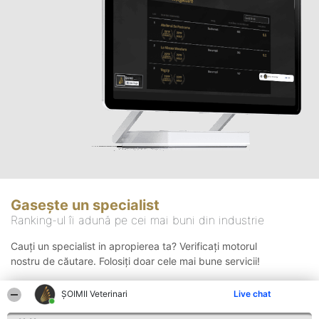
Gasește un specialist
Ranking-ul îi adună pe cei mai buni din industrie
Cauți un specialist in apropierea ta? Verificați motorul
nostru de căutare. Folosiți doar cele mai bune servicii!
ȘOIMII Veterinari
Live chat
Căutare