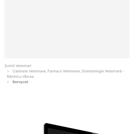
Șoimii Veterinari
Cabinete Veterinare, Farmacii Veterinare, Stomatologie Veterinară -
Râmnicu Vâlcea
Bernyvet