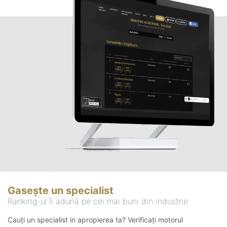
Gasește un specialist
Ranking-ul îi adună pe cei mai buni din industrie
Cauți un specialist in apropierea ta? Verificați motorul