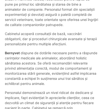
pune pe primul loc sănătatea și starea de bine a
animalelor de companie. Personalul format din specialiști
experimentați și devotați asigură o paletă completă de
servicii veterinare, toate orientate spre oferirea unei îngrijiri
de calitate companionilor patrupede.
Cabinetul acoperă consultații de bază, vaccinări
obligatorii, dar și proceduri chirurgicale avansate și terapii
personalizate pentru multiple afecțiuni.
Bernyvet
dispune de dotările necesare pentru a răspunde
cerințelor medicale ale animalelor, abordând holistic
sănătatea acestora. Se oferă recomandări relevante
privind alimentația corectă, modul de comportament și
monitorizarea stării generale, evidențiind astfel implicarea
constantă a echipei în susținerea unui trai sănătos și
echilibrat pentru animale.
Personalul demonstrează un nivel ridicat de dedicare și
implicare, fapt evidențiat în aprecierile clienților, ceea ce
dezvoltă un climat de siguranță și atenție pentru fiecare
pacient în parte. Cabinetul se remarcă prin