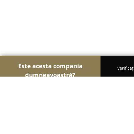
Este acesta compania
Verifica
dumneavoastră?
Șoimii Veterinari
Cabinete Veterinare, Farmacii 
CABINET VETERINAR ARCAVET