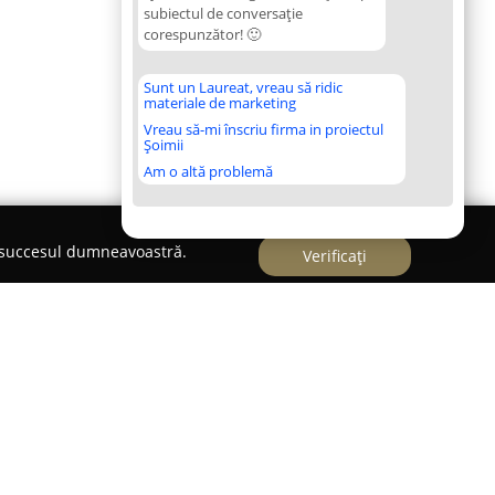
subiectul de conversație
corespunzător! 🙂
Sunt un Laureat, vreau să ridic
materiale de marketing
Vreau să-mi înscriu firma in proiectul
Șoimii
Am o altă problemă
e succesul dumneavoastră.
Verificați
TERINAR ARCAVET
nar Arcavet
se distinge prin devotamentul său