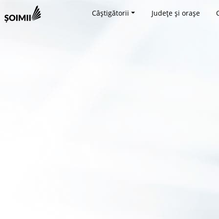
Câștigătorii
Județe și orașe