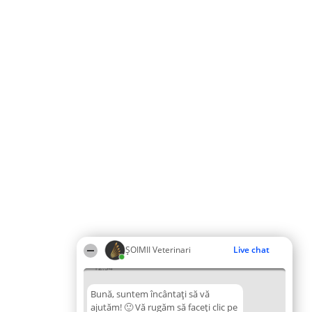
ȘOIMII Veterinari
Live chat
12:54
Bună, suntem încântați să vă
ajutăm! 🙂 Vă rugăm să faceți clic pe