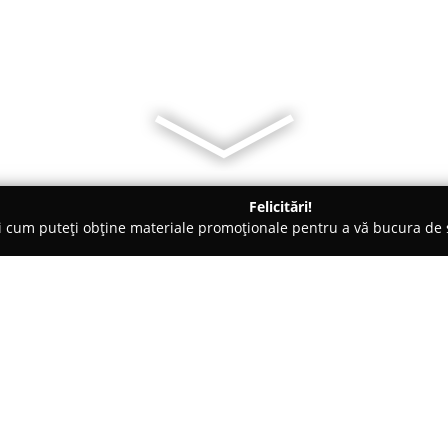
Felicitări!
ți cum puteți obține materiale promoționale pentru a vă bucura d
Veterinare, Stomatologie Veterinară - Valea Adanca
CABINET VE
Despre companie:
Situat în Iași,
Cabinetul Veteri