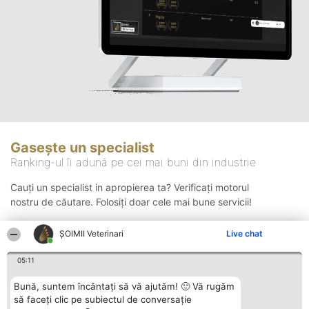
Gasește un specialist
Ranking-ul îi adună pe cei mai buni din industrie
Cauți un specialist in apropierea ta? Verificați motorul
nostru de căutare. Folosiți doar cele mai bune servicii!
ȘOIMII Veterinari
Live chat
Căutare
05:11
Bună, suntem încântați să vă ajutăm! 🙂 Vă rugăm
să faceți clic pe subiectul de conversație