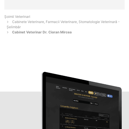
Șoimii Veterinari
Cabinete Veterinare, Farmacii Veterinare, Stomatologie Veterinară -
Şelimbăr
Cabinet Veterinar Dr. Cioran Mircea