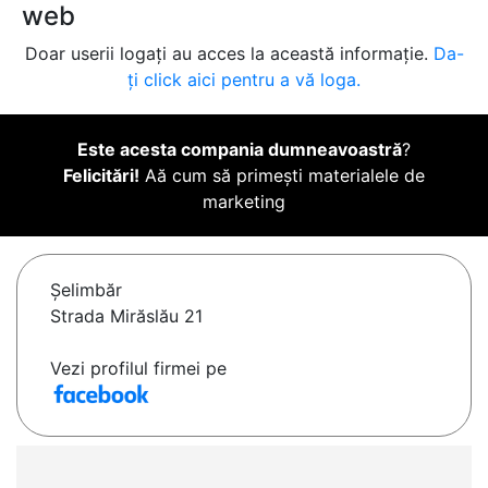
web
Doar userii logați au acces la această informație.
Da-
ți click aici pentru a vă loga.
Este acesta compania dumneavoastră
?
Felicitări!
Aă cum să primești materialele de
marketing
Şelimbăr
Strada Mirăslău 21
Vezi profilul firmei pe