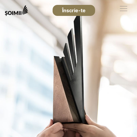
Înscrie-te