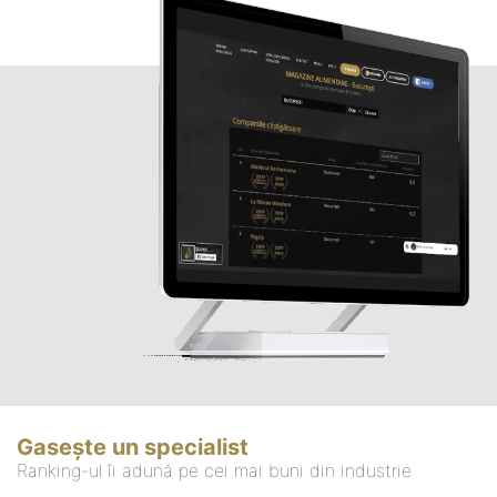
Gasește un specialist
Ranking-ul îi adună pe cei mai buni din industrie