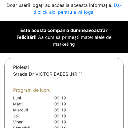
Doar userii logați au acces la această informație.
Da-
ți click aici pentru a vă loga.
Este acesta compania dumneavoastră
?
Felicitări!
Aă cum să primești materialele de
marketing
Ploieşti
Strada Dr VICTOR BABES ,NR 11
Program de lucru:
Luni
09–19
Marți
09–19
Miercuri
09–19
Joi
09–19
Vineri
09–19
Sâmbătă
09–14