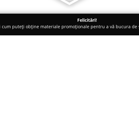
Felicitări!
ți cum puteți obține materiale promoționale pentru a vă bucura d
Veterinare, Stomatologie Veterinară - Botoşani
Veterinar Botosan
Despre companie:
Clinica veterinară
Vasi-Vet
din 
extinse de servicii medicale des
animalelor de companie. Amplas
evidențiază printr-o echipă for
Arată mai multe >>
fiecărui pacient necuvântător as
consultații de rutină, programe 
intervenții chirurgicale realiza
oferi companionilor o viață săn