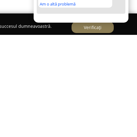
Am o altă problemă
e succesul dumneavoastră.
Verificați
i - Vasi - Vet
Botoșani se remarcă prin furnizarea unei palete
tinate menținerii sănătății și bunăstării
ată pe Strada Zorilor numărul 6, unitatea se
mată din profesioniști dedicați, care acordă
istență la standarde înalte. Serviciile includ
cruciale de vaccinare, investigații avansate și
te în condiții specializate, toate având scopul de a
ătoasă și îndelungată.