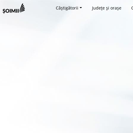
Câștigătorii
Județe și orașe