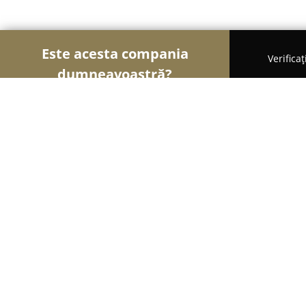
Este acesta compania
Verifica
dumneavoastră?
Șoimii Veterinari
Cabinete Veterinare, Farmacii 
Veterinar Botosani - Vasi - Vet
8.9
(193)
Botoşani, Str. Zorilor, Nr. 6