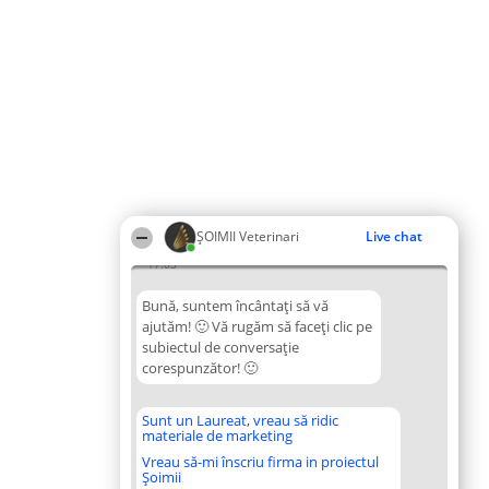
ȘOIMII Veterinari
Live chat
17:03
Bună, suntem încântați să vă
ajutăm! 🙂 Vă rugăm să faceți clic pe
subiectul de conversație
corespunzător! 🙂
Sunt un Laureat, vreau să ridic
materiale de marketing
Vreau să-mi înscriu firma in proiectul
Șoimii