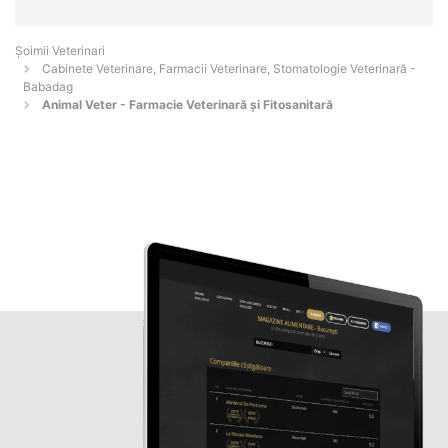
Șoimii Veterinari
Cabinete Veterinare, Farmacii Veterinare, Stomatologie Veterinară -
Babadag
Animal Veter - Farmacie Veterinară și Fitosanitară