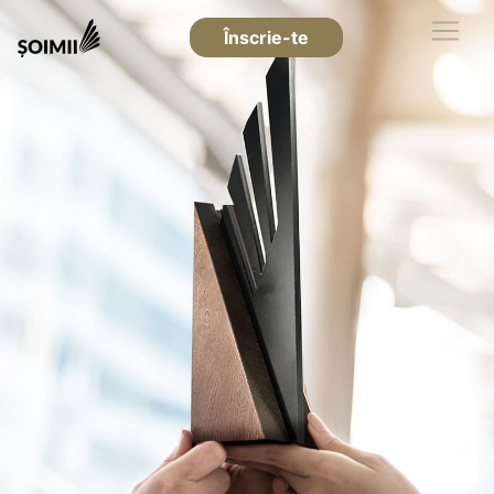
Înscrie-te