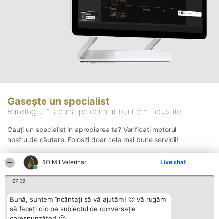
Gasește un specialist
Ranking-ul îi adună pe cei mai buni din industrie
Cauți un specialist in apropierea ta? Verificați motorul
nostru de căutare. Folosiți doar cele mai bune servicii!
ȘOIMII Veterinari
Live chat
Căutare
07:39
Bună, suntem încântați să vă ajutăm! 🙂 Vă rugăm
să faceți clic pe subiectul de conversație
corespunzător! 🙂