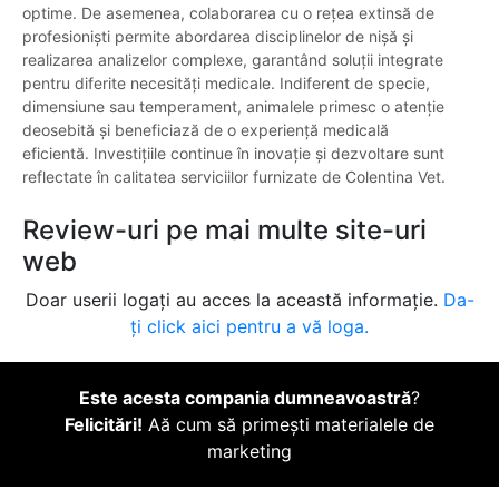
optime. De asemenea, colaborarea cu o rețea extinsă de
profesioniști permite abordarea disciplinelor de nișă și
realizarea analizelor complexe, garantând soluții integrate
pentru diferite necesități medicale. Indiferent de specie,
dimensiune sau temperament, animalele primesc o atenție
deosebită și beneficiază de o experiență medicală
eficientă. Investițiile continue în inovație și dezvoltare sunt
reflectate în calitatea serviciilor furnizate de Colentina Vet.
Review-uri pe mai multe site-uri
web
Doar userii logați au acces la această informație.
Da-
ți click aici pentru a vă loga.
Este acesta compania dumneavoastră
?
Felicitări!
Aă cum să primești materialele de
marketing