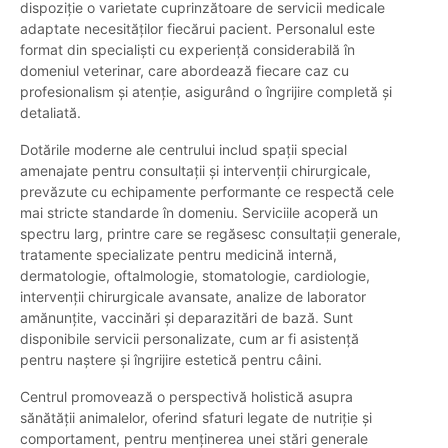
dispoziție o varietate cuprinzătoare de servicii medicale
adaptate necesităților fiecărui pacient. Personalul este
format din specialiști cu experiență considerabilă în
domeniul veterinar, care abordează fiecare caz cu
profesionalism și atenție, asigurând o îngrijire completă și
detaliată.
Dotările moderne ale centrului includ spații special
amenajate pentru consultații și intervenții chirurgicale,
prevăzute cu echipamente performante ce respectă cele
mai stricte standarde în domeniu. Serviciile acoperă un
spectru larg, printre care se regăsesc consultații generale,
tratamente specializate pentru medicină internă,
dermatologie, oftalmologie, stomatologie, cardiologie,
intervenții chirurgicale avansate, analize de laborator
amănunțite, vaccinări și deparazitări de bază. Sunt
disponibile servicii personalizate, cum ar fi asistență
pentru naștere și îngrijire estetică pentru câini.
Centrul promovează o perspectivă holistică asupra
sănătății animalelor, oferind sfaturi legate de nutriție și
comportament, pentru menținerea unei stări generale