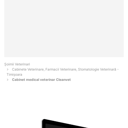
Șoimii Veterinari
Cabinete Veterinare, Farmacii Veterinare, Stomatologie Veterinară -
Timişoara
Cabinet medical veterinar Cleanvet