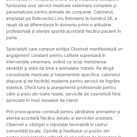
furnizarea unor servicii medicale veterinare complete și
personalizate pentru animale de companie. Cabinetul,
amplasat pe Bulevardul Liviu Rebreanu la numărul 26, a
reușit să se diferențieze în domeniu printr-o atitudine
profesională și atenție sporită acordată fiecărui pacient în
parte.
Specialiștii care compun echipa Cleanvet manifestează un
angajament constant pentru calitate superioară în
intervențiile veterinare, având ca scop menținerea
sănătății și stării de bine a animalelor tratate. Pe lângă
consultațiile medicale și tratamentele specifice, cabinetul
dispune și de facilități moderne pentru servicii de îngrijire
estetică. Oferă tuns și aranjamente profesionale pentru
câini și pisici din toate rasele, serviciile de cosmetică fiind
apreciate în mod deosebit de clienți.
Prin preocuparea continuă pentru sănătatea animalelor și
atenția acordată fiecărui detaliu al serviciilor prestate,
Cleanvet a câștigat o reputație favorabilă în cadrul
comunității locale. Opiniile și feedback-ul pozitiv din