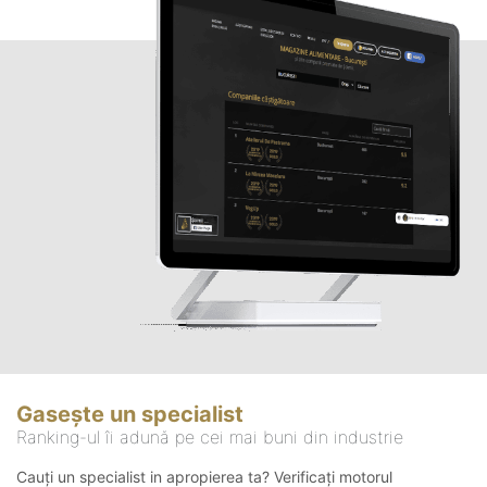
Gasește un specialist
Ranking-ul îi adună pe cei mai buni din industrie
Cauți un specialist in apropierea ta? Verificați motorul