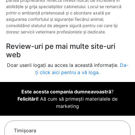
partea proprietarilor reflectă nivelul ridicat de încredere în
abilitățile și grija specialiștilor cabinetului. Locul se remarcă
printr-o ambianță prietenoasă și o abordare axată pe
asigurarea confortului și siguranței fiecărui animal,
consolidând statutul de alegere sigură pentru cei care își
doresc servicii veterinare profesioniste și dedicate.
Review-uri pe mai multe site-uri
web
Doar userii logați au acces la această informație.
Da-
ți click aici pentru a vă loga.
Este acesta compania dumneavoastră
?
Felicitări!
Aă cum să primești materialele de
marketing
Timişoara