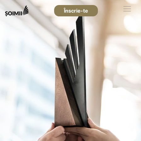
Înscrie-te