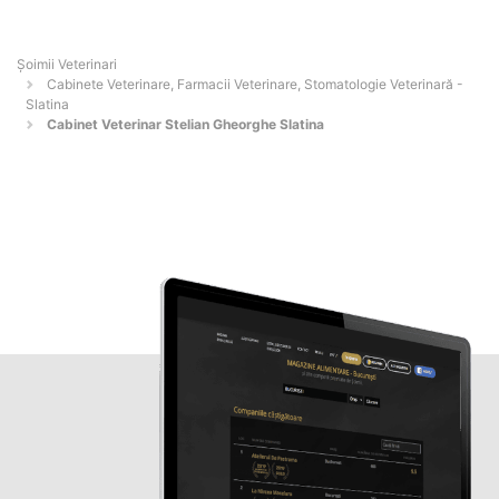
Șoimii Veterinari
Cabinete Veterinare, Farmacii Veterinare, Stomatologie Veterinară -
Slatina
Cabinet Veterinar Stelian Gheorghe Slatina