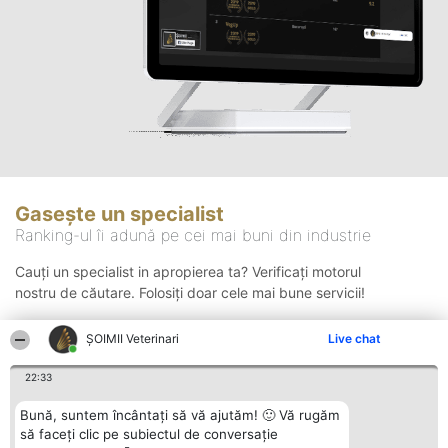
Gasește un specialist
Ranking-ul îi adună pe cei mai buni din industrie
Cauți un specialist in apropierea ta? Verificați motorul
nostru de căutare. Folosiți doar cele mai bune servicii!
ȘOIMII Veterinari
Live chat
Căutare
22:33
Bună, suntem încântați să vă ajutăm! 🙂 Vă rugăm
să faceți clic pe subiectul de conversație