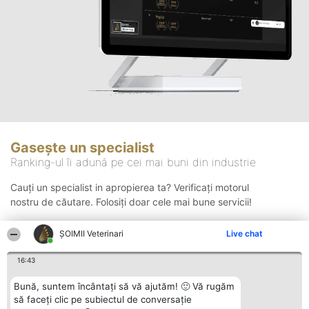
Gasește un specialist
Ranking-ul îi adună pe cei mai buni din industrie
Cauți un specialist in apropierea ta? Verificați motorul
nostru de căutare. Folosiți doar cele mai bune servicii!
ȘOIMII Veterinari
Live chat
Căutare
16:43
Bună, suntem încântați să vă ajutăm! 🙂 Vă rugăm
să faceți clic pe subiectul de conversație