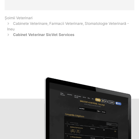
Șoimii Veterinari
Cabinete Veterinare, Farmacii Veterinare, Stomatologie Veterinară -
Ineu
Cabinet Veterinar SicVet Services