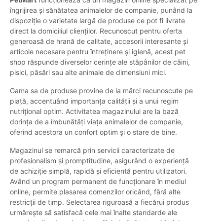
îngrijirea și sănătatea animalelor de companie, punând la
dispoziție o varietate largă de produse ce pot fi livrate
direct la domiciliul clienților. Recunoscut pentru oferta
generoasă de hrană de calitate, accesorii interesante și
articole necesare pentru întreținere și igienă, acest pet
shop răspunde diverselor cerințe ale stăpânilor de câini,
pisici, păsări sau alte animale de dimensiuni mici.
Gama sa de produse provine de la mărci recunoscute pe
piață, accentuând importanța calității și a unui regim
nutrițional optim. Activitatea magazinului are la bază
dorința de a îmbunătăți viața animalelor de companie,
oferind acestora un confort optim și o stare de bine.
Magazinul se remarcă prin servicii caracterizate de
profesionalism și promptitudine, asigurând o experiență
de achiziție simplă, rapidă și eficientă pentru utilizatori.
Având un program permanent de funcționare în mediul
online, permite plasarea comenzilor oricând, fără alte
restricții de timp. Selectarea riguroasă a fiecărui produs
urmărește să satisfacă cele mai înalte standarde ale