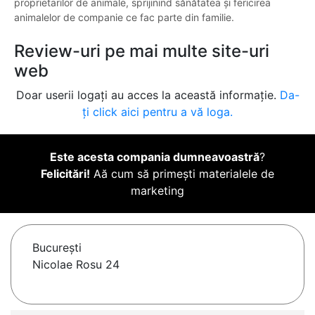
proprietarilor de animale, sprijinind sănătatea și fericirea
animalelor de companie ce fac parte din familie.
Review-uri pe mai multe site-uri
web
Doar userii logați au acces la această informație.
Da-
ți click aici pentru a vă loga.
Este acesta compania dumneavoastră
?
Felicitări!
Aă cum să primești materialele de
marketing
Bucureşti
Nicolae Rosu 24