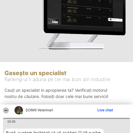
Gasește un specialist
Ranking-ul îi adună pe cei mai buni din industrie
Cauți un specialist in apropierea ta? Verificați motorul
nostru de căutare. Folosiți doar cele mai bune servicii!
ȘOIMII Veterinari
Live chat
Căutare
02:05
Bună, suntem încântați să vă ajutăm! 🙂 Vă rugăm