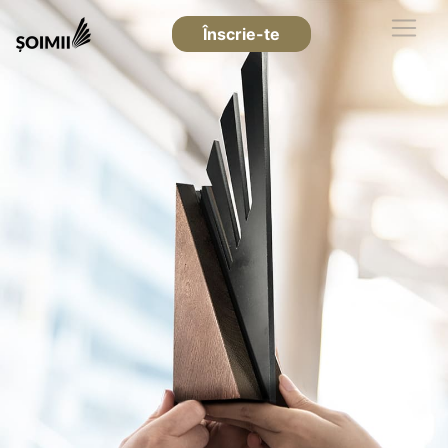
Înscrie-te