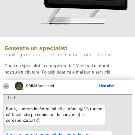
Gasește un specialist
Ranking-ul îi adună pe cei mai buni din industrie
Cauți un specialist in apropierea ta? Verificați motorul
nostru de căutare. Folosiți doar cele mai bune servicii!
ȘOIMII Veterinari
Live chat
Căutare
21:48
Bună, suntem încântați să vă ajutăm! 🙂 Vă rugăm
să faceți clic pe subiectul de conversație
corespunzător! 🙂
Sunt un Laureat, vreau să ridic materiale de