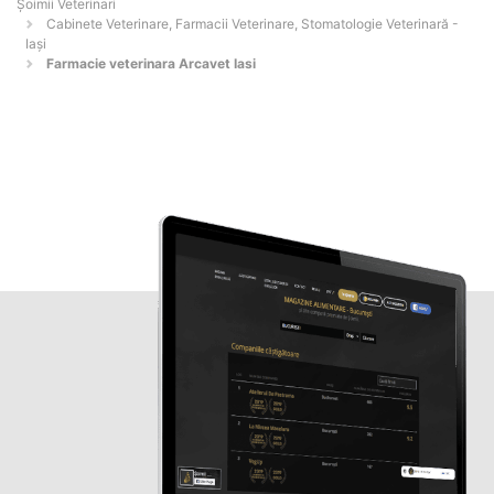
Șoimii Veterinari
Cabinete Veterinare, Farmacii Veterinare, Stomatologie Veterinară -
Iaşi
Farmacie veterinara Arcavet Iasi