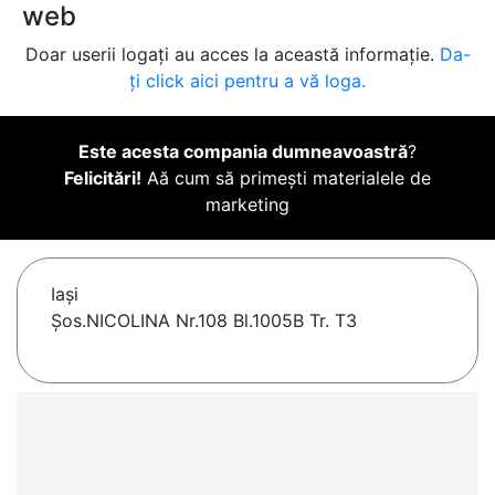
web
Doar userii logați au acces la această informație.
Da-
ți click aici pentru a vă loga.
Este acesta compania dumneavoastră
?
Felicitări!
Aă cum să primești materialele de
marketing
Iaşi
Șos.NICOLINA Nr.108 Bl.1005B Tr. T3