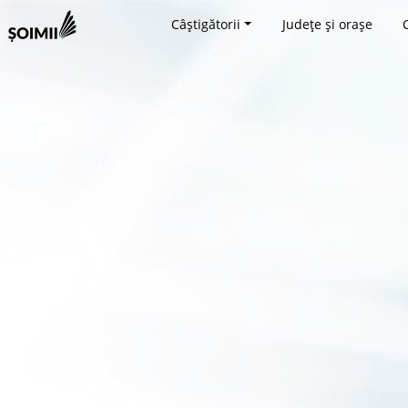
Câștigătorii
Județe și orașe