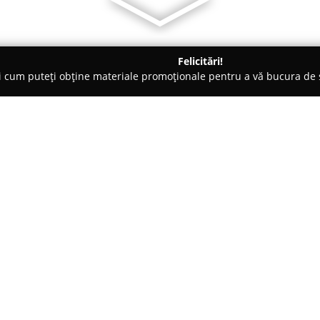
Felicitări!
ți cum puteți obține materiale promoționale pentru a vă bucura d
Veterinare, Stomatologie Veterinară - Rădăuţi
DelBog Cabinet V
Despre companie:
Amplasat în centrul municipiul
reprezintă un reper în asigurare
Recunoscut pentru profesionalis
necuvântător, acest cabinet vet
Arată mai multe >>
servicii dedicate bunăstării pr
despre consultații periodice sa
abordează fiecare situație cu re