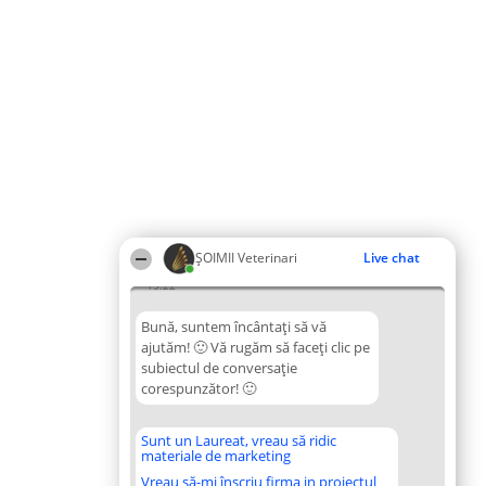
ȘOIMII Veterinari
Live chat
15:22
Bună, suntem încântați să vă
ajutăm! 🙂 Vă rugăm să faceți clic pe
subiectul de conversație
corespunzător! 🙂
Sunt un Laureat, vreau să ridic
materiale de marketing
Vreau să-mi înscriu firma in proiectul