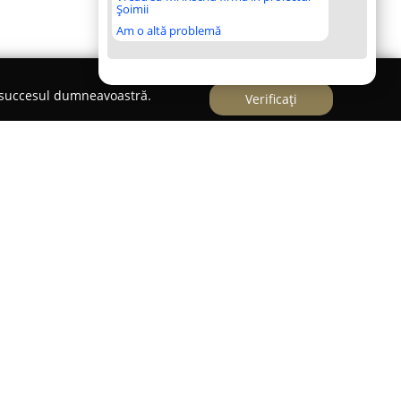
Șoimii
Am o altă problemă
e succesul dumneavoastră.
Verificați
eterinar Radauti
ui Rădăuți,
DelBog Cabinet Veterinar Radauti
a îngrijirii și sănătății animalelor domestice.
mul și grija cu care tratează fiecare pacient
erinar pune la dispoziție o paletă extensivă de
ietenilor cu blană. Indiferent dacă este vorba
u intervenții de specialitate, personalul medical
sponsabilitate și atenție sporită.