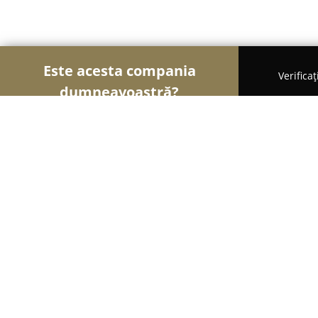
Este acesta compania
Verifica
dumneavoastră?
Șoimii Veterinari
Cabinete Veterinare, Farmacii 
DelBog Cabinet Veterinar Radauti
9.7
(77)