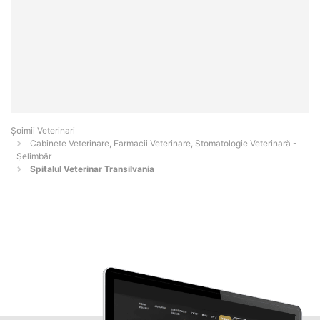
Șoimii Veterinari
Cabinete Veterinare, Farmacii Veterinare, Stomatologie Veterinară -
Şelimbăr
Spitalul Veterinar Transilvania