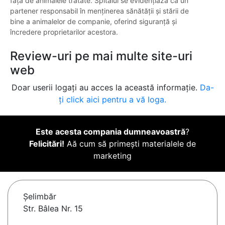
față de animalele tratate. Spitalul se evidențiază ca un
partener responsabil în menținerea sănătății și stării de
bine a animalelor de companie, oferind siguranță și
încredere proprietarilor acestora.
Review-uri pe mai multe site-uri
web
Doar userii logați au acces la această informație.
Da-
ți click aici pentru a vă loga.
Este acesta compania dumneavoastră
?
Felicitări!
Aă cum să primești materialele de
marketing
Şelimbăr
Str. Bâlea Nr. 15