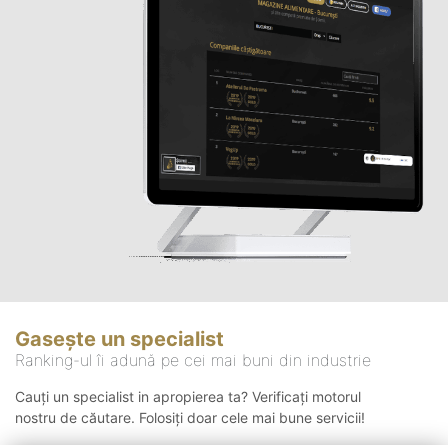
Gasește un specialist
Ranking-ul îi adună pe cei mai buni din industrie
Cauți un specialist in apropierea ta? Verificați motorul
nostru de căutare. Folosiți doar cele mai bune servicii!