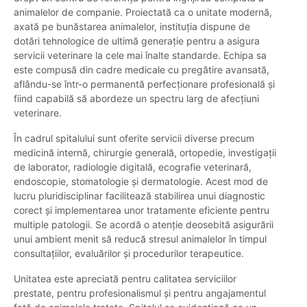
animalelor de companie. Proiectată ca o unitate modernă,
axată pe bunăstarea animalelor, instituția dispune de
dotări tehnologice de ultimă generație pentru a asigura
servicii veterinare la cele mai înalte standarde. Echipa sa
este compusă din cadre medicale cu pregătire avansată,
aflându-se într-o permanentă perfecționare profesională și
fiind capabilă să abordeze un spectru larg de afecțiuni
veterinare.
În cadrul spitalului sunt oferite servicii diverse precum
medicină internă, chirurgie generală, ortopedie, investigații
de laborator, radiologie digitală, ecografie veterinară,
endoscopie, stomatologie și dermatologie. Acest mod de
lucru pluridisciplinar facilitează stabilirea unui diagnostic
corect și implementarea unor tratamente eficiente pentru
multiple patologii. Se acordă o atenție deosebită asigurării
unui ambient menit să reducă stresul animalelor în timpul
consultațiilor, evaluărilor și procedurilor terapeutice.
Unitatea este apreciată pentru calitatea serviciilor
prestate, pentru profesionalismul și pentru angajamentul