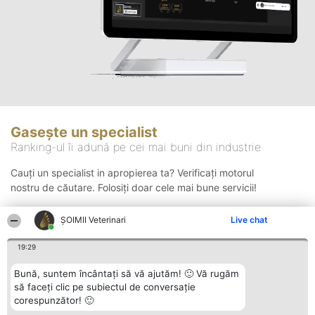
Gasește un specialist
Ranking-ul îi adună pe cei mai buni din industrie
Cauți un specialist in apropierea ta? Verificați motorul
nostru de căutare. Folosiți doar cele mai bune servicii!
ȘOIMII Veterinari
Live chat
Căutare
19:29
Bună, suntem încântați să vă ajutăm! 🙂 Vă rugăm
să faceți clic pe subiectul de conversație
corespunzător! 🙂