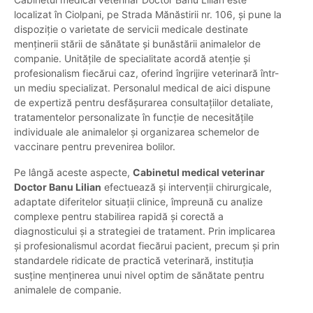
localizat în Ciolpani, pe Strada Mănăstirii nr. 106, și pune la
dispoziție o varietate de servicii medicale destinate
menținerii stării de sănătate și bunăstării animalelor de
companie. Unitățile de specialitate acordă atenție și
profesionalism fiecărui caz, oferind îngrijire veterinară într-
un mediu specializat. Personalul medical de aici dispune
de expertiză pentru desfășurarea consultațiilor detaliate,
tratamentelor personalizate în funcție de necesitățile
individuale ale animalelor și organizarea schemelor de
vaccinare pentru prevenirea bolilor.
Pe lângă aceste aspecte,
Cabinetul medical veterinar
Doctor Banu Lilian
efectuează și intervenții chirurgicale,
adaptate diferitelor situații clinice, împreună cu analize
complexe pentru stabilirea rapidă și corectă a
diagnosticului și a strategiei de tratament. Prin implicarea
și profesionalismul acordat fiecărui pacient, precum și prin
standardele ridicate de practică veterinară, instituția
susține menținerea unui nivel optim de sănătate pentru
animalele de companie.