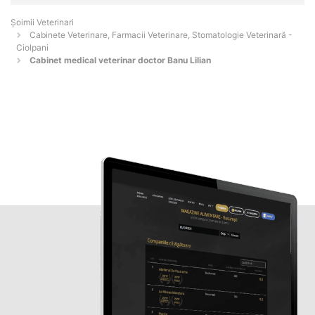
Șoimii Veterinari
Cabinete Veterinare, Farmacii Veterinare, Stomatologie Veterinară -
Ciolpani
Cabinet medical veterinar doctor Banu Lilian