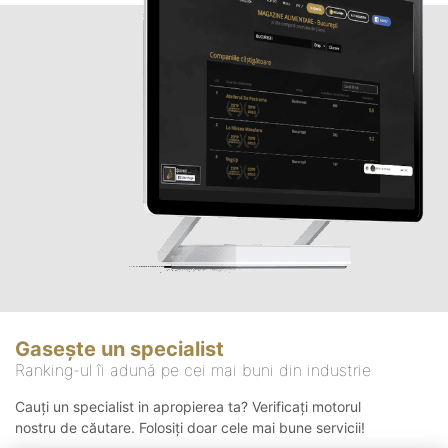
Gasește un specialist
Ranking-ul îi adună pe cei mai buni din industrie
Cauți un specialist in apropierea ta? Verificați motorul
nostru de căutare. Folosiți doar cele mai bune servicii!