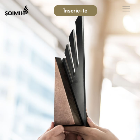
Înscrie-te