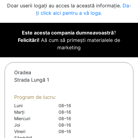
Doar userii logați au acces la această informație.
Da-
ți click aici pentru a vă loga.
Este acesta compania dumneavoastră
?
Felicitări!
Aă cum să primești materialele de
marketing
Oradea
Strada Lungă 1
Program de lucru:
Luni
08–16
Marți
08–16
Miercuri
08–16
Joi
08–16
Vineri
08–16
Sâmbătă
-