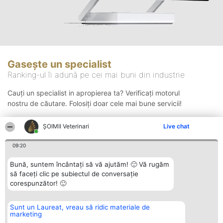
Gasește un specialist
Ranking-ul îi adună pe cei mai buni din industrie
Cauți un specialist in apropierea ta? Verificați motorul
nostru de căutare. Folosiți doar cele mai bune servicii!
ȘOIMII Veterinari
Live chat
Căutare
09:20
Bună, suntem încântați să vă ajutăm! 🙂 Vă rugăm
să faceți clic pe subiectul de conversație
corespunzător! 🙂
Sunt un Laureat, vreau să ridic materiale de
Organizator Ranking
Plebiscyt
Contact
marketing
BRIGHT SOLUTIONS BR SRL
Câștigătorii
Contact
Aleea Timisul De Sus 2 Bl. A30
Lista Tuturor