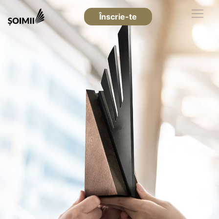
Înscrie-te