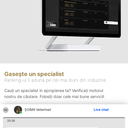
Gasește un specialist
Ranking-ul îi adună pe cei mai buni din industrie
Cauți un specialist in apropierea ta? Verificați motorul
nostru de căutare. Folosiți doar cele mai bune servicii!
ȘOIMII Veterinari
Live chat
Căutare
20:26