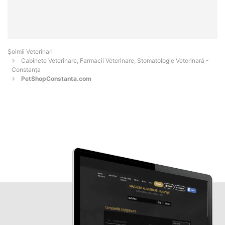
Șoimii Veterinari
Cabinete Veterinare, Farmacii Veterinare, Stomatologie Veterinară -
Constanţa
PetShopConstanta.com