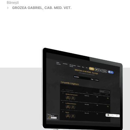
Băneşti
GROZEA GABRIEL, CAB. MED. VET.