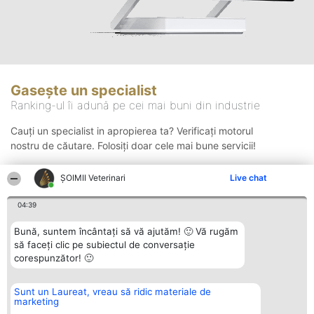
Gasește un specialist
Ranking-ul îi adună pe cei mai buni din industrie
Cauți un specialist in apropierea ta? Verificați motorul
nostru de căutare. Folosiți doar cele mai bune servicii!
ȘOIMII Veterinari
Live chat
Căutare
04:39
Bună, suntem încântați să vă ajutăm! 🙂 Vă rugăm
să faceți clic pe subiectul de conversație
corespunzător! 🙂
Sunt un Laureat, vreau să ridic materiale de
Organizator Ranking
Plebiscyt
Contact
marketing
BRIGHT SOLUTIONS BR SRL
Câștigătorii
Contact
Aleea Timisul De Sus 2 Bl. A30
Lista Tuturor