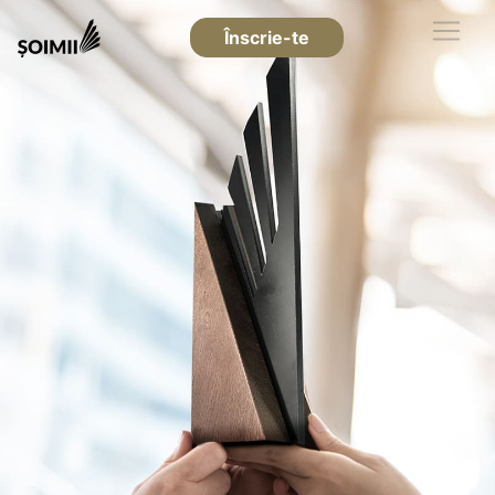
Înscrie-te