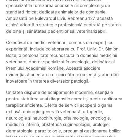
specializat în furnizarea unor servicii complexe și de
standard ridicat dedicate animalelor de companie.
Amplasată pe Bulevardul Liviu Rebreanu 127, această
clinică adoptă o strategie profesională centrată pe starea
de bine și sănătatea pacienților săi veterinarizabili.
Colectivul de medici veterinari, compus din experți cu
experiență, include colaborarea cu Prof. Univ. Dr. Simion
Bolte, o personalitate recunoscută în domeniul medicinii
veterinare, doctor specializat în oncologie, deținător al
Premiului Academiei Române. Această asociere
evidențiază orientarea clinicii către excelență și abordări
inovatoare în tratarea diverselor patologii.
Unitatea dispune de echipamente moderne, esențiale
pentru stabilirea unui diagnostic corect și pentru aplicarea
terapiilor eficiente. Oferta de servicii acoperă o gamă
extinsă: chirurgie generală veterinară, ortopedie,
neurologie și neurochirurgie, oftalmologie, oncologie,
medicină internă, obstetrică și ginecologie, urologie,
dermatologie, parazitologie, precum și gestionarea bolilor