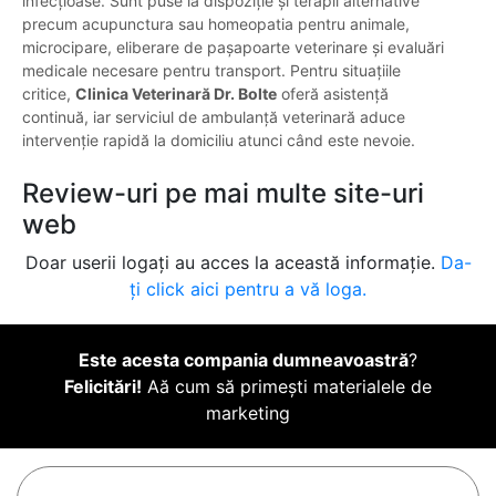
infecțioase. Sunt puse la dispoziție și terapii alternative
precum acupunctura sau homeopatia pentru animale,
microcipare, eliberare de pașapoarte veterinare și evaluări
medicale necesare pentru transport. Pentru situațiile
critice,
Clinica Veterinară Dr. Bolte
oferă asistență
continuă, iar serviciul de ambulanță veterinară aduce
intervenție rapidă la domiciliu atunci când este nevoie.
Review-uri pe mai multe site-uri
web
Doar userii logați au acces la această informație.
Da-
ți click aici pentru a vă loga.
Este acesta compania dumneavoastră
?
Felicitări!
Aă cum să primești materialele de
marketing