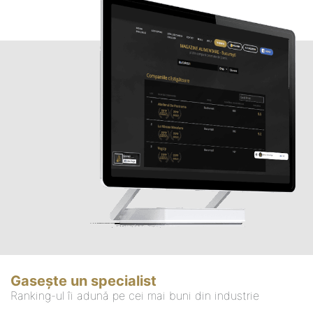
Gasește un specialist
Ranking-ul îi adună pe cei mai buni din industrie