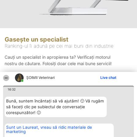
Gasește un specialist
Ranking-ul îi adună pe cei mai buni din industrie
Cauți un specialist in apropierea ta? Verificați motorul
nostru de căutare. Folosiți doar cele mai bune servicii!
ȘOIMII Veterinari
Live chat
Căutare
16:32
Bună, suntem încântați să vă ajutăm! 🙂 Vă rugăm
să faceți clic pe subiectul de conversație
corespunzător! 🙂
Sunt un Laureat, vreau să ridic materiale de
Organizator Ranking
Plebiscyt
Contact
marketing
BRIGHT SOLUTIONS BR SRL
Câștigătorii
Contact
Aleea Timisul De Sus 2 Bl. A30
Lista Tuturor