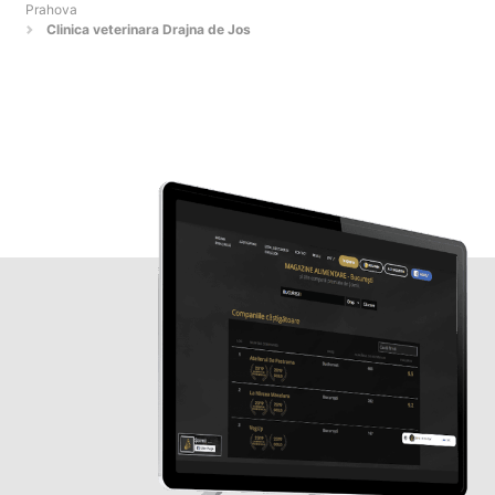
Prahova
Clinica veterinara Drajna de Jos