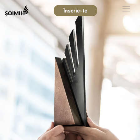
Înscrie-te