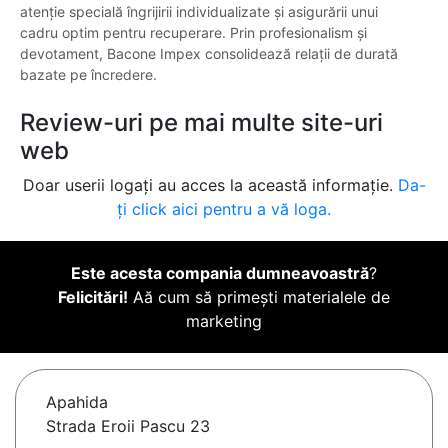
atenție specială îngrijirii individualizate și asigurării unui
cadru optim pentru recuperare. Prin profesionalism și
devotament, Bacone Impex consolidează relații de durată
bazate pe încredere.
Review-uri pe mai multe site-uri
web
Doar userii logați au acces la această informație.
Da-
ți click aici pentru a vă loga.
Este acesta compania dumneavoastră
?
Felicitări!
Aă cum să primești materialele de
marketing
Apahida
Strada Eroii Pascu 23