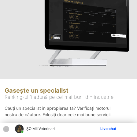
Gasește un specialist
Ranking-ul îi adună pe cei mai buni din industrie
Cauți un specialist in apropierea ta? Verificați motorul
nostru de căutare. Folosiți doar cele mai bune servicii!
ȘOIMII Veterinari
Live chat
Căutare