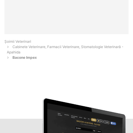
Șoimii Veterinari
Cabinete Veterinare, Farmacii Veterinare, Stomatologie Veterinară -
Apahida
Bacone Impex