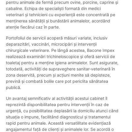
pentru animale de fermă precum ovine, porcine, caprine și
cabaline. Echipa de specialiști formată din medici
veterinari și tehnicieni cu experiență este concentrată pe
menținerea sănătății și bunăstării animalelor, acordând
atenție fiecărui caz în parte.
Portofoliul de servicii acoperă măsuri variate, inclusiv
deparazitări, vaccinări, microcipări și intervenții
chirurgicale veterinare. Pe lângă acestea, Bacone Impex
realizează examinări trichineloscopice și oferă servicii de
toaletaj pentru a menține igiena animalelor. Sunt asigurate,
totodată, activități de supraveghere sanitar-veterinară în
zona deservită, precum și acțiuni menite să depisteze,
prevină și combată bolile care pot periclita sănătatea
publică.
Un avantaj semnificativ al activității acestui cabinet îl
reprezintă disponibilitatea pentru intervenții în caz de
urgență, cu posibilitatea deplasării la domiciliu atunci când
situația o impune, facilitând diagnosticul și tratamentul
rapid pentru animale. Această versatilitate evidențiază
angajamentul față de clienți și animalele lor. Se acordă o