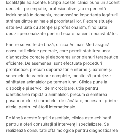
localitățile adiacente. Echipa acestei clinici pune un accent
deosebit pe empatie, profesionalism și o experiență
îndelungată în domeniu, recunoscând importanța legăturii
strânse dintre animale și proprietarii lor. Fiecare situație
este evaluată cu atenție și profesionalism, fiind luate
decizii personalizate pentru fiecare pacient necuvântător.
Printre serviciile de bază, clinica Animals Med asigură
consultații clinice generale, care permit stabilirea unor
diagnostice corecte și elaborarea unor planuri terapeutice
eficiente. De asemenea, sunt efectuate proceduri
profilactice, precum deparazitările interne și externe și
schemele de vaccinare complete, menite să protejeze
sănătatea animalelor pe termen lung. Clinica pune la
dispoziție și servicii de microcipare, utile pentru
identificarea rapidă a animalelor, precum și emiterea
pașapoartelor și carnetelor de sănătate, necesare, printre
altele, pentru călătorii internaționale.
Pe lângă aceste îngrijiri esențiale, clinica este echipată
pentru a oferi consultații și intervenții specializate. Se
realizează consultații oftalmologice pentru diagnosticarea