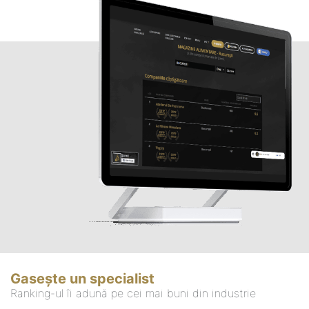
Gasește un specialist
Ranking-ul îi adună pe cei mai buni din industrie