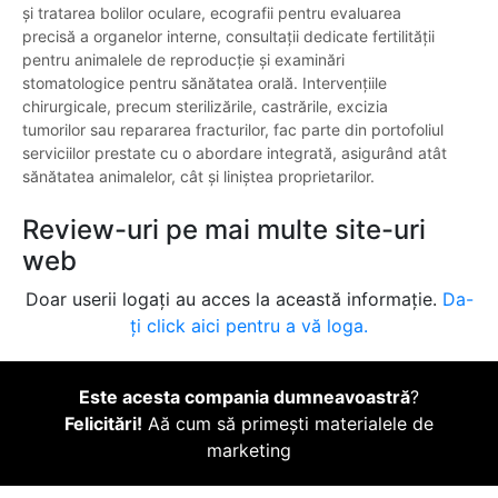
și tratarea bolilor oculare, ecografii pentru evaluarea
precisă a organelor interne, consultații dedicate fertilității
pentru animalele de reproducție și examinări
stomatologice pentru sănătatea orală. Intervențiile
chirurgicale, precum sterilizările, castrările, excizia
tumorilor sau repararea fracturilor, fac parte din portofoliul
serviciilor prestate cu o abordare integrată, asigurând atât
sănătatea animalelor, cât și liniștea proprietarilor.
Review-uri pe mai multe site-uri
web
Doar userii logați au acces la această informație.
Da-
ți click aici pentru a vă loga.
Este acesta compania dumneavoastră
?
Felicitări!
Aă cum să primești materialele de
marketing