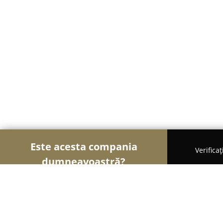
Este acesta compania
Verifica
dumneavoastră?
Șoimii Veterinari
Cabinete Veterinare, Farmacii 