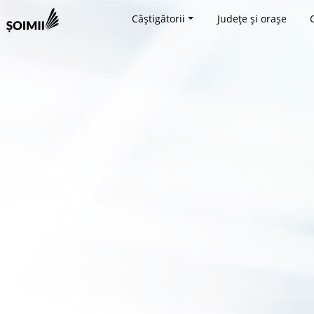
Câștigătorii
Județe și orașe