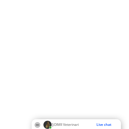
ȘOIMII Veterinari
Live chat