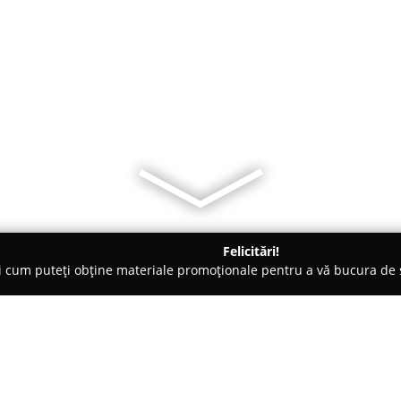
Felicitări!
ți cum puteți obține materiale promoționale pentru a vă bucura d
Veterinare, Stomatologie Veterinară - Bucureşti
Dan Cringanu - 