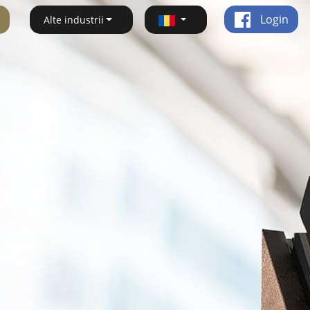
Login
Alte industrii