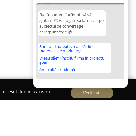
13:11
Bună, suntem încântați să vă
ajutăm! 🙂 Vă rugăm să faceți clic pe
subiectul de conversație
corespunzător! 🙂
Sunt un Laureat, vreau să ridic
materiale de marketing
Vreau să-mi înscriu firma in proiectul
Șoimii
Am o altă problemă
e succesul dumneavoastră.
Verificați
Specialist in Oncologie Veterinara