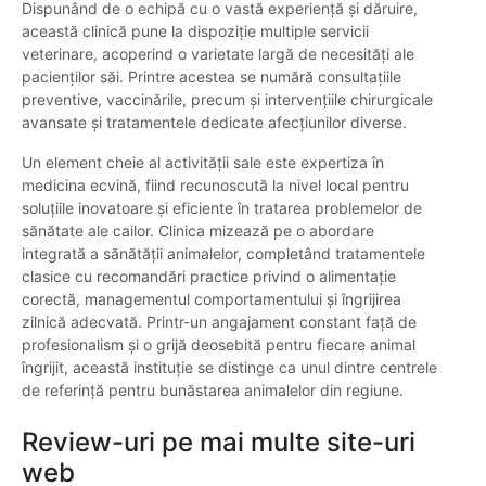
Dispunând de o echipă cu o vastă experiență și dăruire,
această clinică pune la dispoziție multiple servicii
veterinare, acoperind o varietate largă de necesități ale
pacienților săi. Printre acestea se numără consultațiile
preventive, vaccinările, precum și intervențiile chirurgicale
avansate și tratamentele dedicate afecțiunilor diverse.
Un element cheie al activității sale este expertiza în
medicina ecvină, fiind recunoscută la nivel local pentru
soluțiile inovatoare și eficiente în tratarea problemelor de
sănătate ale cailor. Clinica mizează pe o abordare
integrată a sănătății animalelor, completând tratamentele
clasice cu recomandări practice privind o alimentație
corectă, managementul comportamentului și îngrijirea
zilnică adecvată. Printr-un angajament constant față de
profesionalism și o grijă deosebită pentru fiecare animal
îngrijit, această instituție se distinge ca unul dintre centrele
de referință pentru bunăstarea animalelor din regiune.
Review-uri pe mai multe site-uri
web