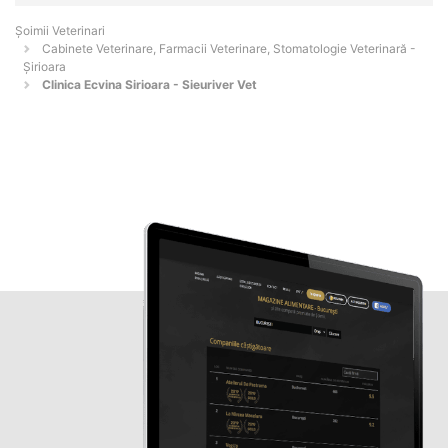
Șoimii Veterinari
Cabinete Veterinare, Farmacii Veterinare, Stomatologie Veterinară -
Şirioara
Clinica Ecvina Sirioara - Sieuriver Vet