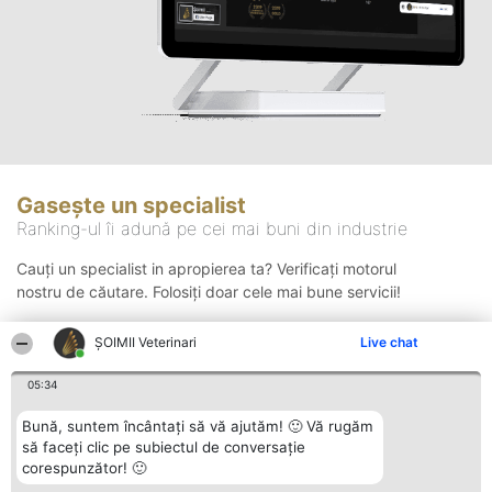
Gasește un specialist
Ranking-ul îi adună pe cei mai buni din industrie
Cauți un specialist in apropierea ta? Verificați motorul
nostru de căutare. Folosiți doar cele mai bune servicii!
ȘOIMII Veterinari
Live chat
Căutare
05:34
Bună, suntem încântați să vă ajutăm! 🙂 Vă rugăm
să faceți clic pe subiectul de conversație
corespunzător! 🙂