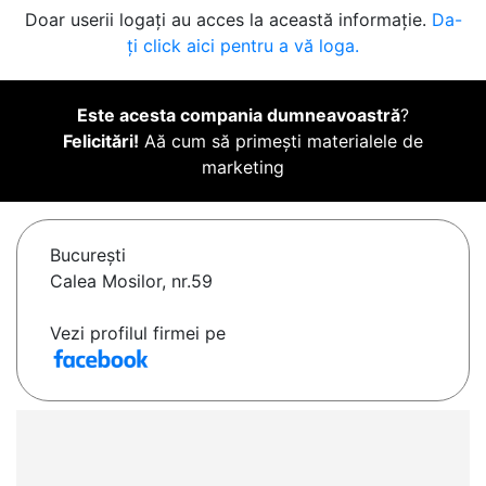
Doar userii logați au acces la această informație.
Da-
ți click aici pentru a vă loga.
Este acesta compania dumneavoastră
?
Felicitări!
Aă cum să primești materialele de
marketing
Bucureşti
Calea Mosilor, nr.59
Vezi profilul firmei pe