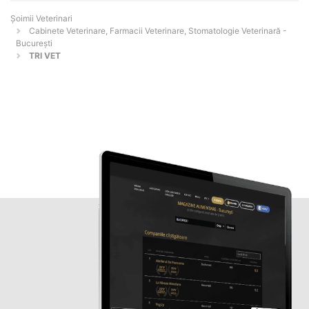
Șoimii Veterinari
Cabinete Veterinare, Farmacii Veterinare, Stomatologie Veterinară -
Bucureşti
TRI VET