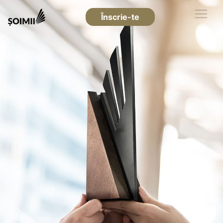
Înscrie-te