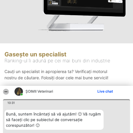
Gasește un specialist
Ranking-ul îi adună pe cei mai buni din industrie
Cauți un specialist in apropierea ta? Verificați motorul
nostru de căutare. Folosiți doar cele mai bune servicii!
ȘOIMII Veterinari
Live chat
Căutare
10:31
Bună, suntem încântați să vă ajutăm! 🙂 Vă rugăm
să faceți clic pe subiectul de conversație
corespunzător! 🙂