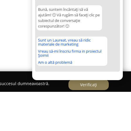
Bună, suntem încântați să vă
ajutăm! 🙂 Vă rugăm să faceți clic pe
subiectul de conversație
corespunzător! 🙂
Sunt un Laureat, vreau să ridic
materiale de marketing
Vreau să-mi înscriu firma in proiectul
Șoimii
Am o altă problemă
e succesul dumneavoastră.
Verificați