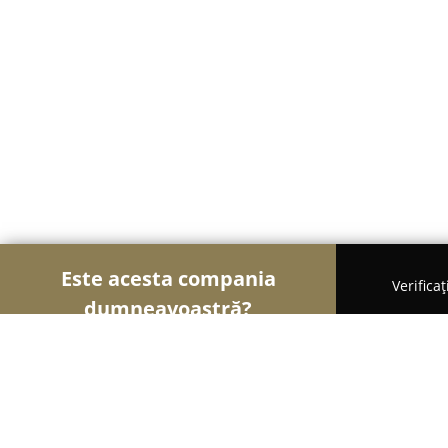
Este acesta compania
Verifica
dumneavoastră?
Șoimii Veterinari
Cabinete Veterinare, Farmacii 
Torovet