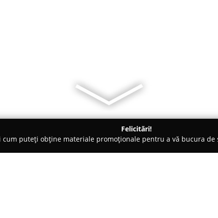
Felicitări!
ți cum puteți obține materiale promoționale pentru a vă bucura d
Veterinare, Stomatologie Veterinară - Târgovişte
Torovet
Despre companie: