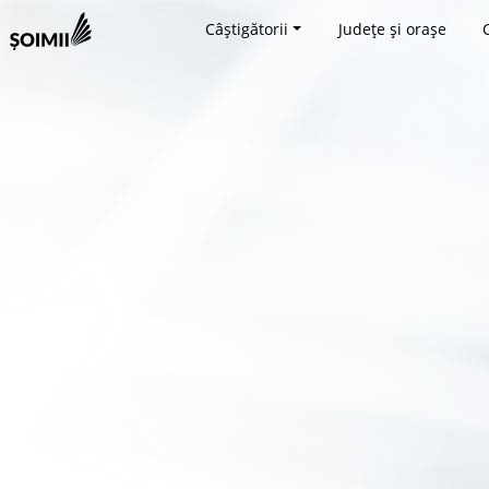
Câștigătorii
Județe și orașe