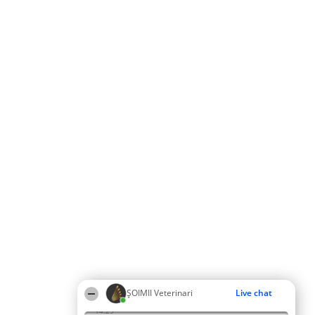
ȘOIMII Veterinari
Live chat
14:29