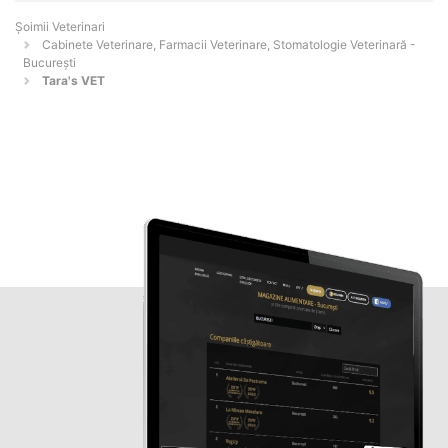
Șoimii Veterinari
Cabinete Veterinare, Farmacii Veterinare, Stomatologie Veterinară -
Bucureşti
Tara's VET