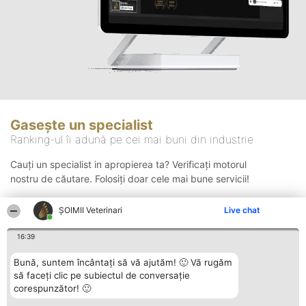
Gasește un specialist
Ranking-ul îi adună pe cei mai buni din industrie
Cauți un specialist in apropierea ta? Verificați motorul
nostru de căutare. Folosiți doar cele mai bune servicii!
ȘOIMII Veterinari
Live chat
Căutare
16:39
Bună, suntem încântați să vă ajutăm! 🙂 Vă rugăm
să faceți clic pe subiectul de conversație
corespunzător! 🙂