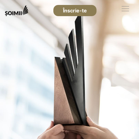
Înscrie-te