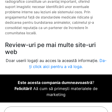
radiografice constituie un avantaj important, oferind
suport imagistic necesar identificării unor eventuale
probleme interne sau leziuni ale sistemului osos. Prin
angajamentul față de standardele medicale ridicate și
dedicarea pentru bunăstarea animalelor, cabinetul și-a
consolidat reputația ca un partener de încredere în
comunitatea locală.
Review-uri pe mai multe site-uri
web
Doar userii logați au acces la această informație.
Da-
ți click aici pentru a vă loga.
Este acesta compania dumneavoastră
?
Felicitări!
Aă cum să primești materialele de
marketing