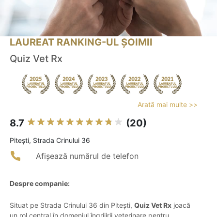
LAUREAT RANKING-UL ȘOIMII
Quiz Vet Rx
Arată mai multe >>
8.7
(20)
Piteşti, Strada Crinului 36
Afișează numărul de telefon
Despre companie:
Situat pe Strada Crinului 36 din Pitești,
Quiz Vet Rx
joacă
un rol central în domeniul îngrijirii veterinare pentru