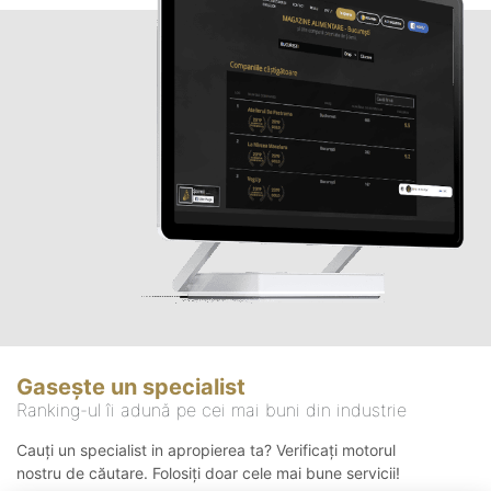
Gasește un specialist
Ranking-ul îi adună pe cei mai buni din industrie
Cauți un specialist in apropierea ta? Verificați motorul
nostru de căutare. Folosiți doar cele mai bune servicii!