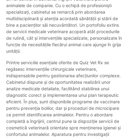
animalele de companie. Cu o echipă de profesioniști
specializați, cabinetul se remarcă prin abordarea
multidisciplinară și atenția acordată sănătății și stării de
bine a pacienților săi necuvântători. Un portofoliu extins
de servicii medicale veterinare acoperă atât procedurile
de rutină, cât și intervențiile specializate, personalizate în
funcție de necesitățile fiecărui animal care ajunge în grija
unității.
Printre serviciile esențiale oferite de Quiz Vet Rx se
regăsesc intervențiile chirurgicale veterinare,
indispensabile pentru gestionarea afecțiunilor complexe.
Cabinetul dispune și de oportunitatea realizării unor
analize medicale detaliate, facilitând stabilirea unui
diagnostic corect și implementarea unui plan terapeutic
eficient. În plus, sunt disponibile programe de vaccinare
pentru prevenția bolilor, dar și proceduri de microcipare
ce permit identificarea animalelor. Pentru o abordare
completă a îngrijirii, centrul pune la dispoziție servicii de
cosmetică veterinară orientate spre menținerea igienei și
confortului animalelor. Aparatura pentru investigații