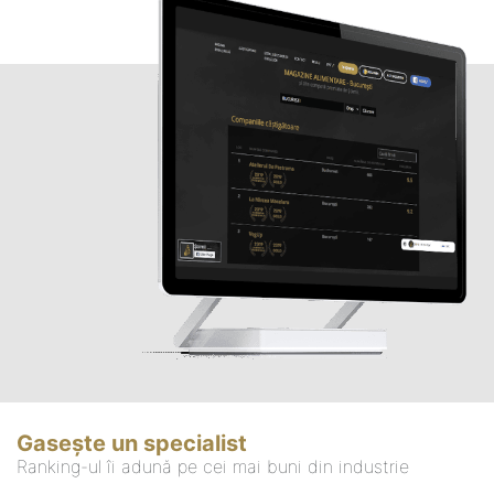
Gasește un specialist
Ranking-ul îi adună pe cei mai buni din industrie