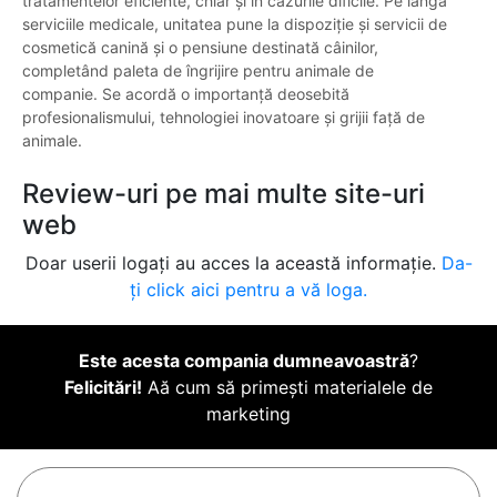
tratamentelor eficiente, chiar și în cazurile dificile. Pe lângă
serviciile medicale, unitatea pune la dispoziție și servicii de
cosmetică canină și o pensiune destinată câinilor,
completând paleta de îngrijire pentru animale de
companie. Se acordă o importanță deosebită
profesionalismului, tehnologiei inovatoare și grijii față de
animale.
Review-uri pe mai multe site-uri
web
Doar userii logați au acces la această informație.
Da-
ți click aici pentru a vă loga.
Este acesta compania dumneavoastră
?
Felicitări!
Aă cum să primești materialele de
marketing