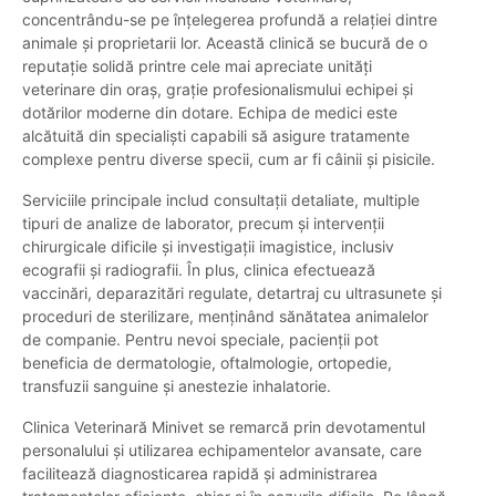
concentrându-se pe înțelegerea profundă a relației dintre
animale și proprietarii lor. Această clinică se bucură de o
reputație solidă printre cele mai apreciate unități
veterinare din oraș, grație profesionalismului echipei și
dotărilor moderne din dotare. Echipa de medici este
alcătuită din specialiști capabili să asigure tratamente
complexe pentru diverse specii, cum ar fi câinii și pisicile.
Serviciile principale includ consultații detaliate, multiple
tipuri de analize de laborator, precum și intervenții
chirurgicale dificile și investigații imagistice, inclusiv
ecografii și radiografii. În plus, clinica efectuează
vaccinări, deparazitări regulate, detartraj cu ultrasunete și
proceduri de sterilizare, menținând sănătatea animalelor
de companie. Pentru nevoi speciale, pacienții pot
beneficia de dermatologie, oftalmologie, ortopedie,
transfuzii sanguine și anestezie inhalatorie.
Clinica Veterinară Minivet se remarcă prin devotamentul
personalului și utilizarea echipamentelor avansate, care
facilitează diagnosticarea rapidă și administrarea