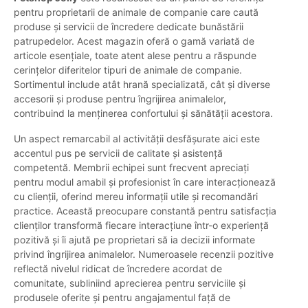
pentru proprietarii de animale de companie care caută
produse și servicii de încredere dedicate bunăstării
patrupedelor. Acest magazin oferă o gamă variată de
articole esențiale, toate atent alese pentru a răspunde
cerințelor diferitelor tipuri de animale de companie.
Sortimentul include atât hrană specializată, cât și diverse
accesorii și produse pentru îngrijirea animalelor,
contribuind la menținerea confortului și sănătății acestora.
Un aspect remarcabil al activității desfășurate aici este
accentul pus pe servicii de calitate și asistență
competentă. Membrii echipei sunt frecvent apreciați
pentru modul amabil și profesionist în care interacționează
cu clienții, oferind mereu informații utile și recomandări
practice. Această preocupare constantă pentru satisfacția
clienților transformă fiecare interacțiune într-o experiență
pozitivă și îi ajută pe proprietari să ia decizii informate
privind îngrijirea animalelor. Numeroasele recenzii pozitive
reflectă nivelul ridicat de încredere acordat de
comunitate, subliniind aprecierea pentru serviciile și
produsele oferite și pentru angajamentul față de