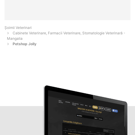
Șoimii Veterinari
Cabinete Veterinare, Farmacii Veterinare, Stomatologie Veterinară -
Mangalia
Petshop Jolly