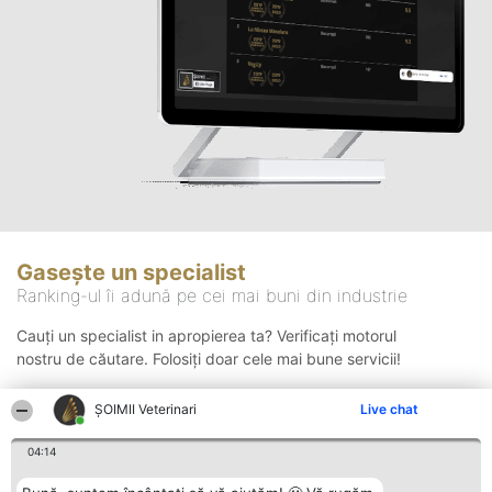
Gasește un specialist
Ranking-ul îi adună pe cei mai buni din industrie
Cauți un specialist in apropierea ta? Verificați motorul
nostru de căutare. Folosiți doar cele mai bune servicii!
ȘOIMII Veterinari
Live chat
Căutare
04:14