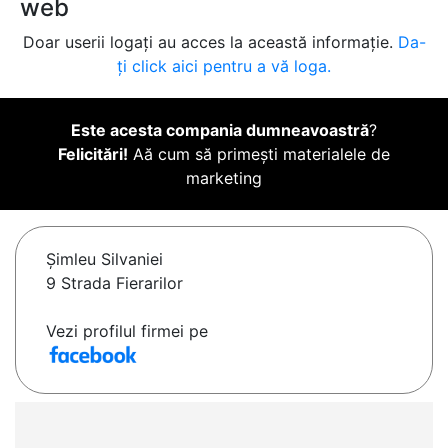
web
Doar userii logați au acces la această informație.
Da-
ți click aici pentru a vă loga.
Este acesta compania dumneavoastră
?
Felicitări!
Aă cum să primești materialele de
marketing
Şimleu Silvaniei
9 Strada Fierarilor
Vezi profilul firmei pe