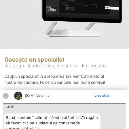
Gasește un specialist
Ranking-ul îi adună pe cei mai buni din industrie
Cauți un specialist in apropierea ta? Verificați motorul
nostru de căutare. Folosiți doar cele mai bune servicii!
ȘOIMII Veterinari
Live chat
Căutare
21:51
Bună, suntem încântați să vă ajutăm! 🙂 Vă rugăm
să faceți clic pe subiectul de conversație
corespunzător! 🙂