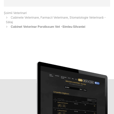
Șoimii Veterinari
Cabinete Veterinare, Farmacii Veterinare, Stomatologie Veterinară -
Sălaj
Cabinet Veterinar Porolissum Vet -Simleu Silvaniei