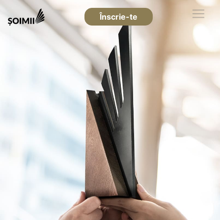
Înscrie-te