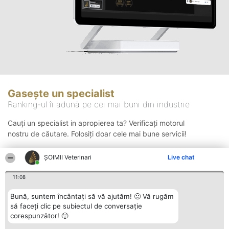
Gasește un specialist
Ranking-ul îi adună pe cei mai buni din industrie
Cauți un specialist in apropierea ta? Verificați motorul
nostru de căutare. Folosiți doar cele mai bune servicii!
ȘOIMII Veterinari
Live chat
Căutare
11:08
Bună, suntem încântați să vă ajutăm! 🙂 Vă rugăm
să faceți clic pe subiectul de conversație
corespunzător! 🙂