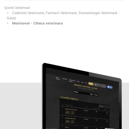
Șoimii Veterinari
Cabinete Veterinare, Farmacii Veterinare, Stomatologie Veterinară -
Galaţi
Medviovet - Clinica veterinara