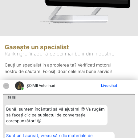
Gasește un specialist
Ranking-ul îi adună pe cei mai buni din industrie
Cauți un specialist in apropierea ta? Verificați motorul
nostru de căutare. Folosiți doar cele mai bune servicii!
ȘOIMII Veterinari
Live chat
Căutare
19:08
Bună, suntem încântați să vă ajutăm! 🙂 Vă rugăm
să faceți clic pe subiectul de conversație
corespunzător! 🙂
Sunt un Laureat, vreau să ridic materiale de
Organizator Ranking
Plebiscyt
Contact