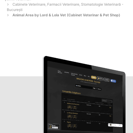
Cabinete Veterinare, Farmacii Veterinare, Stomatologie Veterinară -
Bucureşti
Animal Area by Lord & Lola Vet (Cabinet Veterinar & Pet Shop)