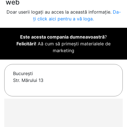
web
Doar userii logați au acces la această informație.
Da-
ți click aici pentru a vă loga.
Este acesta compania dumneavoastră
?
Felicitări!
Aă cum să primești materialele de
marketing
Bucureşti
Str. Mărului 13