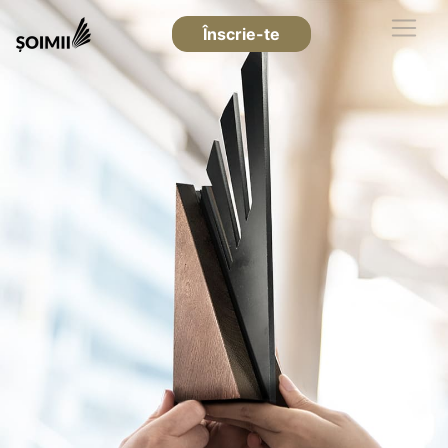
Înscrie-te