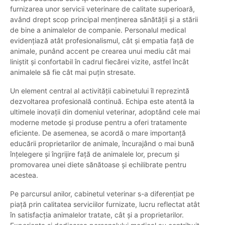
furnizarea unor servicii veterinare de calitate superioară,
având drept scop principal menținerea sănătății și a stării
de bine a animalelor de companie. Personalul medical
evidențiază atât profesionalismul, cât și empatia față de
animale, punând accent pe crearea unui mediu cât mai
liniștit și confortabil în cadrul fiecărei vizite, astfel încât
animalele să fie cât mai puțin stresate.
Un element central al activității cabinetului îl reprezintă
dezvoltarea profesională continuă. Echipa este atentă la
ultimele inovații din domeniul veterinar, adoptând cele mai
moderne metode și produse pentru a oferi tratamente
eficiente. De asemenea, se acordă o mare importanță
educării proprietarilor de animale, încurajând o mai bună
înțelegere și îngrijire față de animalele lor, precum și
promovarea unei diete sănătoase și echilibrate pentru
acestea.
Pe parcursul anilor, cabinetul veterinar s-a diferențiat pe
piață prin calitatea serviciilor furnizate, lucru reflectat atât
în satisfacția animalelor tratate, cât și a proprietarilor.