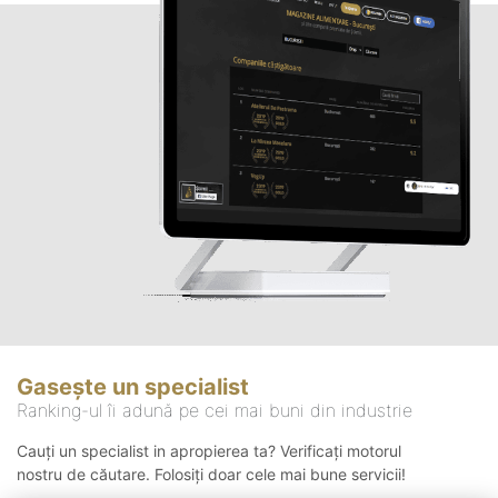
Gasește un specialist
Ranking-ul îi adună pe cei mai buni din industrie
Cauți un specialist in apropierea ta? Verificați motorul
nostru de căutare. Folosiți doar cele mai bune servicii!