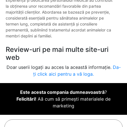
Experiența și dedicarea personalului medical au contribuit
la obținerea unor recomandări favorabile din partea
majorității clienților. Abordarea se bazează pe prevenție,
considerată esențială pentru sănătatea animalelor pe
termen lung, completată de asistență și consiliere
permanentă, subliniind tratamentul acordat animalelor ca
membri deplini ai familiei.
Review-uri pe mai multe site-uri
web
Doar userii logați au acces la această informație.
Da-
ți click aici pentru a vă loga.
Este acesta compania dumneavoastră
?
Felicitări!
Aă cum să primești materialele de
marketing