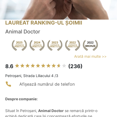
LAUREAT RANKING-UL ȘOIMII
Animal Doctor
Arată mai multe >>
8.6
(236)
Petroşani, Strada Liliacului 4 /3
Afișează numărul de telefon
Despre companie:
Situat în Petroșani,
Animal Doctor
se remarcă printr-o
echipă dedicată care își concentrează eforturile pe