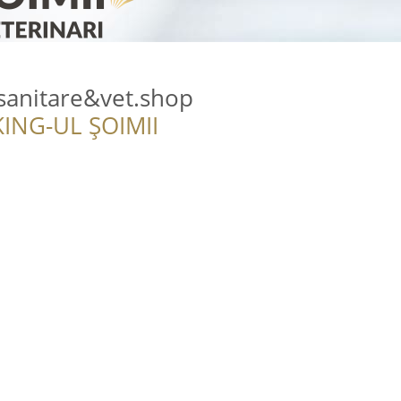
osanitare&vet.shop
ING-UL ȘOIMII