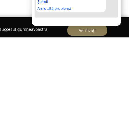
Șoimii
Am o altă problemă
e succesul dumneavoastră.
Verificați
et-fitosanitare&vet.shop
hop
activează în domeniul sănătății și bunăstării
lenii de Munte, la Complex Scorpionul, Bulevardul
rnizează o gamă extinsă de servicii veterinare,
e ale animalelor de companie din zonă.
irmei Irimed Vet o reprezintă profesionalismul și
nt. Oferta companiei cuprinde atât servicii de