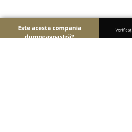
Este acesta compania
Verifica
dumneavoastră?
Șoimii Veterinari
Cabinete Veterinare, Farmacii 
Irimed Vet-fitosanitare&vet.shop
8.1
(9)