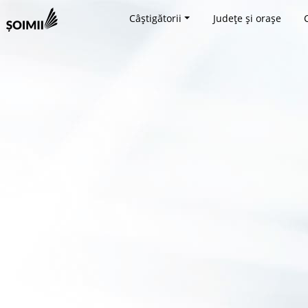
Câștigătorii
Județe și orașe