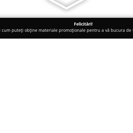
Felicitări!
ți cum puteți obține materiale promoționale pentru a vă bucura d
Veterinare, Stomatologie Veterinară - Vălenii de Munte
Irimed V
Despre companie:
Irimed Vet-fitosanitare&vet.s
animalelor, având sediul în Vă
Nicolae Iorga 105. Compania fu
adresându-se diverselor cerinț
Arată mai multe >>
O caracteristică distinctivă a f
atenția acordată fiecărui pacie