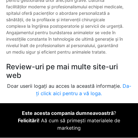
pentru gestionarea unor afecțiuni grave. Datorită
facilităților moderne și profesionalismului echipei medicale,
spitalul oferă pacienților o abordare personalizată a
sănătății, de la profilaxie și intervenții chirurgicale
complexe la îngrijirea postoperatorie și servicii de urgență.
Angajamentul pentru bunăstarea animalelor se vede în
investițiile constante în tehnologie de ultimă generație și în
nivelul înalt de profesionalism al personalului, garantând
un mediu sigur și eficient pentru animalele tratate.
Review-uri pe mai multe site-uri
web
Doar userii logați au acces la această informație.
Da-
ți click aici pentru a vă loga.
Este acesta compania dumneavoastră
?
Felicitări!
Aă cum să primești materialele de
marketing