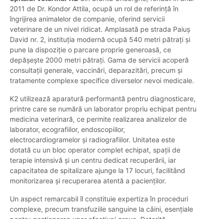
2011 de Dr. Kondor Attila, ocupă un rol de referință în
îngrijirea animalelor de companie, oferind servicii
veterinare de un nivel ridicat. Amplasată pe strada Paiuș
David nr. 2, instituția modernă ocupă 540 metri pătrați și
pune la dispoziție o parcare proprie generoasă, ce
depășește 2000 metri pătrați. Gama de servicii acoperă
consultații generale, vaccinări, deparazitări, precum și
tratamente complexe specifice diverselor nevoi medicale.
K2 utilizează aparatură performantă pentru diagnosticare,
printre care se numără un laborator propriu echipat pentru
medicina veterinară, ce permite realizarea analizelor de
laborator, ecografiilor, endoscopiilor,
electrocardiogramelor și radiografiilor. Unitatea este
dotată cu un bloc operator complet echipat, spații de
terapie intensivă și un centru dedicat recuperării, iar
capacitatea de spitalizare ajunge la 17 locuri, facilitând
monitorizarea și recuperarea atentă a pacienților.
Un aspect remarcabil îl constituie expertiza în proceduri
complexe, precum transfuziile sanguine la câini, esențiale