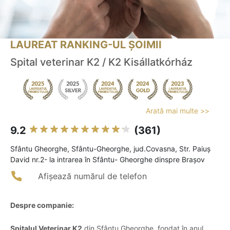
LAUREAT RANKING-UL ȘOIMII
Spital veterinar K2 / K2 Kisállatkórház
Arată mai multe >>
9.2
(361)
Sfântu Gheorghe, Sfântu-Gheorghe, jud.Covasna, Str. Paiuş
David nr.2- la intrarea în Sfântu- Gheorghe dinspre Braşov
Afișează numărul de telefon
Despre companie:
Spitalul Veterinar K2
din Sfântu Gheorghe, fondat în anul