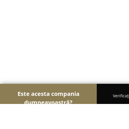
Este acesta compania
Verifica
dumneavoastră?
Șoimii Veterinari
Cabinete Veterinare, Farmacii 