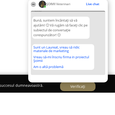
ȘOIMII Veterinari
Live chat
03:03
Bună, suntem încântați să vă
ajutăm! 🙂 Vă rugăm să faceți clic pe
subiectul de conversație
corespunzător! 🙂
Sunt un Laureat, vreau să ridic
materiale de marketing
Vreau să-mi înscriu firma in proiectul
Șoimii
Am o altă problemă
e succesul dumneavoastră.
Verificați