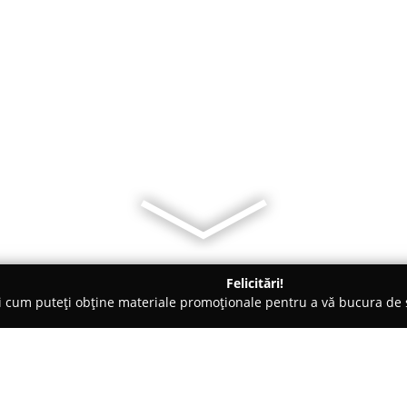
Felicitări!
ți cum puteți obține materiale promoționale pentru a vă bucura d
Veterinare, Stomatologie Veterinară - Harghita
EGRES S.R.L.