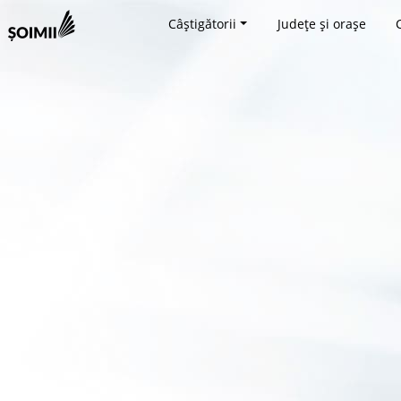
Câștigătorii
Județe și orașe